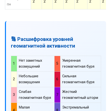
2
2
2
2
2
2
2
пн
🔢 Расшифровка уровней
геомагнитной активности
Нет заметных
Умеренная
1
5
возмущений
геомагнитная буря
Небольшие
Сильная
2
6
возмущения
геомагнитная буря
Слабая
Жесткий
3
7
геомагнитная буря
геомагнитный шторм
Малая
Экстремальный
4
8