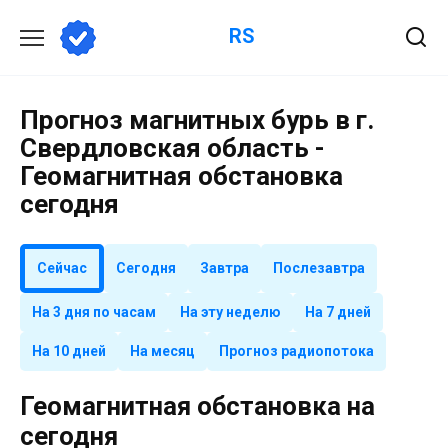
Перейти
RS
к
содержанию
Прогноз магнитных бурь в г.
Свердловская область -
Геомагнитная обстановка
сегодня
Сейчас
Сегодня
Завтра
Послезавтра
На 3 дня по часам
На эту неделю
На 7 дней
На 10 дней
На месяц
Прогноз радиопотока
Геомагнитная обстановка на
сегодня