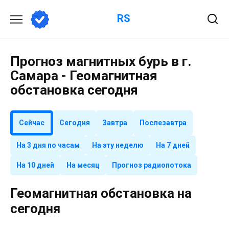
Перейти
RS
к
содержанию
Прогноз магнитных бурь в г.
Самара - Геомагнитная
обстановка сегодня
Сейчас
Сегодня
Завтра
Послезавтра
На 3 дня по часам
На эту неделю
На 7 дней
На 10 дней
На месяц
Прогноз радиопотока
Геомагнитная обстановка на
сегодня