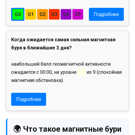
G0
G1
G2
G3
G4
G5
Подробнее
Когда ожидается самая сильная магнитная
буря в ближайшие 3 дня?
наибольший балл геомагнитной активности
ожидается с 00:00, на уровне
0
из 9 (спокойная
магнитная обстановка)
Подробнее
🌍 Что такое магнитные бури