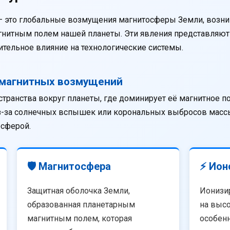
— это глобальные возмущения магнитосферы Земли, возни
агнитным полем нашей планеты. Эти явления представляю
тельное влияние на технологические системы.
омагнитных возмущений
странства вокруг планеты, где доминирует её магнитное п
из-за солнечных вспышек или корональных выбросов массы
осферой.
🛡️ Магнитосфера
⚡ Ион
Защитная оболочка Земли,
Ионизи
образованная планетарным
на высо
магнитным полем, которая
особенн