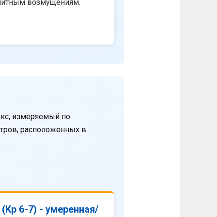
нитным возмущениям.
кс, измеряемый по
етров, расположенных в
(Kp 6-7) - умеренная/