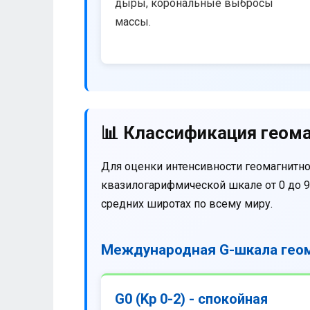
дыры, корональные выбросы
массы.
📊 Классификация геома
Для оценки интенсивности геомагнитно
квазилогарифмической шкале от 0 до 9
средних широтах по всему миру.
Международная G-шкала геом
G0 (Kp 0-2) - спокойная