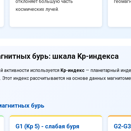
отклоняет большую часть
геомаг
космических лучей.
гнитных бурь: шкала Kp-индекса
й активности используется
Kp-индекс
— планетарный инде
. Этот индекс рассчитывается на основе данных магнитом
агнитных бурь
G1 (Kp 5) - слабая буря
G2-G3 