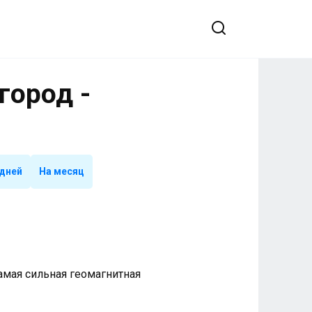
город -
 дней
На месяц
 Самая сильная геомагнитная