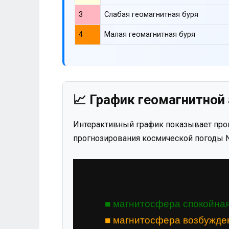
3
Слабая геомагнитная буря
4
Малая геомагнитная буря
📈 График геомагнитной 
Интерактивный график показывает прог
прогнозирования космической погоды N