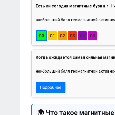
Есть ли сегодня магнитные бури в г. 
наибольший балл геомагнитной активност
G0
G1
G2
G3
G4
G5
Когда ожидается самая сильная магни
наибольший балл геомагнитной активнос
Подробнее
🌍 Что такое магнитные