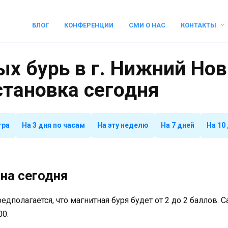
БЛОГ
КОНФЕРЕНЦИИ
СМИ О НАС
КОНТАКТЫ
х бурь в г. Нижний Нов
становка сегодня
тра
На 3 дня по часам
На эту неделю
На 7 дней
На 10
на сегодня
предполагается, что магнитная буря будет от 2 до 2 баллов.
00.