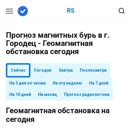
Перейти
RS
к
содержанию
Прогноз магнитных бурь в г.
Городец - Геомагнитная
обстановка сегодня
Сейчас
Сегодня
Завтра
Послезавтра
На 3 дня по часам
На эту неделю
На 7 дней
На 10 дней
На месяц
Прогноз радиопотока
Геомагнитная обстановка на
сегодня