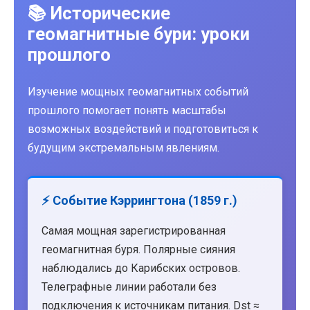
📚 Исторические
геомагнитные бури: уроки
прошлого
Изучение мощных геомагнитных событий
прошлого помогает понять масштабы
возможных воздействий и подготовиться к
будущим экстремальным явлениям.
⚡ Событие Кэррингтона (1859 г.)
Самая мощная зарегистрированная
геомагнитная буря. Полярные сияния
наблюдались до Карибских островов.
Телеграфные линии работали без
подключения к источникам питания. Dst ≈