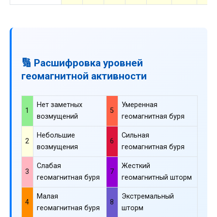
🔢 Расшифровка уровней
геомагнитной активности
Нет заметных
Умеренная
1
5
возмущений
геомагнитная буря
Небольшие
Сильная
2
6
возмущения
геомагнитная буря
Слабая
Жесткий
3
7
геомагнитная буря
геомагнитный шторм
Малая
Экстремальный
4
8
геомагнитная буря
шторм