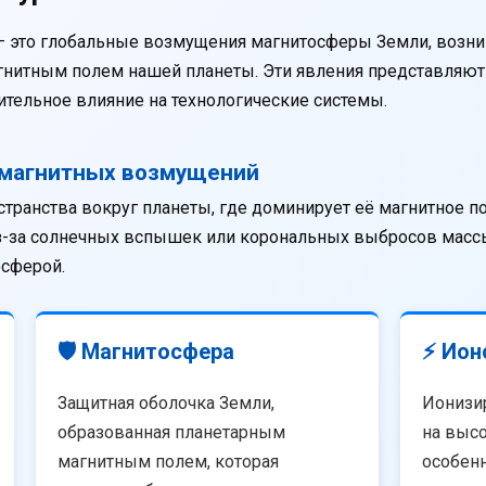
— это глобальные возмущения магнитосферы Земли, возни
агнитным полем нашей планеты. Эти явления представляю
тельное влияние на технологические системы.
омагнитных возмущений
странства вокруг планеты, где доминирует её магнитное п
из-за солнечных вспышек или корональных выбросов массы
осферой.
🛡️ Магнитосфера
⚡ Ион
Защитная оболочка Земли,
Ионизи
образованная планетарным
на высо
магнитным полем, которая
особенн