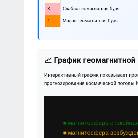
3
Слабая геомагнитная буря
4
Малая геомагнитная буря
📈 График геомагнитной 
Интерактивный график показывает прог
прогнозирования космической погоды N