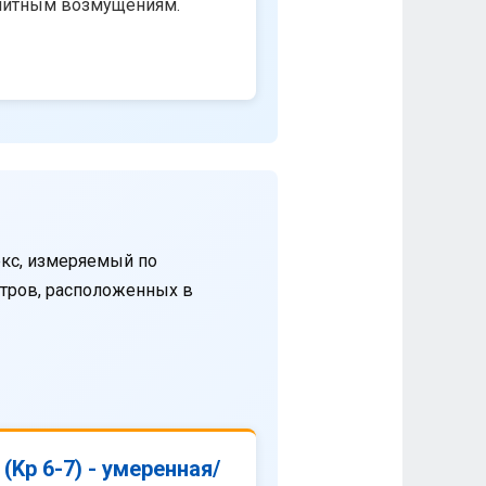
нитным возмущениям.
кс, измеряемый по
етров, расположенных в
(Kp 6-7) - умеренная/