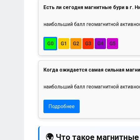
Есть ли сегодня магнитные бури в г. Н
наибольший балл геомагнитной активност
G0
G1
G2
G3
G4
G5
Когда ожидается самая сильная магни
наибольший балл геомагнитной активнос
Подробнее
🌍 Что такое магнитные