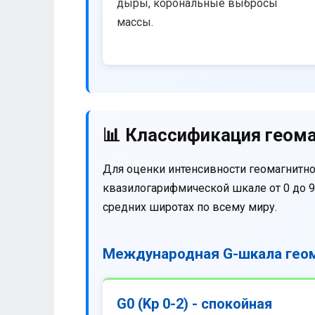
дыры, корональные выбросы
массы.
📊 Классификация геома
Для оценки интенсивности геомагнитно
квазилогарифмической шкале от 0 до 9
средних широтах по всему миру.
Международная G-шкала геом
G0 (Kp 0-2) - спокойная