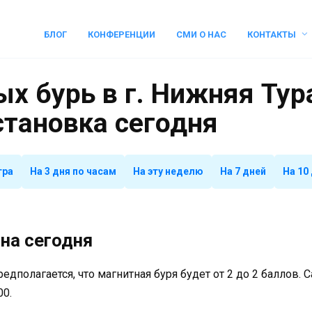
БЛОГ
КОНФЕРЕНЦИИ
СМИ О НАС
КОНТАКТЫ
х бурь в г. Нижняя Тура
становка сегодня
тра
На 3 дня по часам
На эту неделю
На 7 дней
На 10
на сегодня
предполагается, что магнитная буря будет от 2 до 2 баллов.
00.