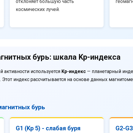
отклоняет большую часть
геомаг
космических лучей.
гнитных бурь: шкала Kp-индекса
й активности используется
Kp-индекс
— планетарный инде
. Этот индекс рассчитывается на основе данных магнитом
агнитных бурь
G1 (Kp 5) - слабая буря
G2-G3 