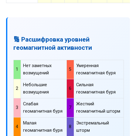
🔢 Расшифровка уровней
геомагнитной активности
Нет заметных
Умеренная
1
5
возмущений
геомагнитная буря
Небольшие
Сильная
2
6
возмущения
геомагнитная буря
Слабая
Жесткий
3
7
геомагнитная буря
геомагнитный шторм
Малая
Экстремальный
4
8
геомагнитная буря
шторм