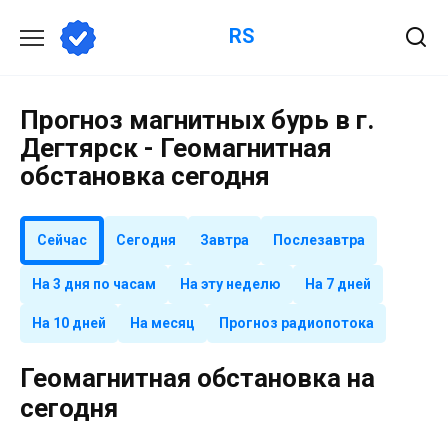
Перейти
RS
к
содержанию
Прогноз магнитных бурь в г.
Дегтярск - Геомагнитная
обстановка сегодня
Сейчас
Сегодня
Завтра
Послезавтра
На 3 дня по часам
На эту неделю
На 7 дней
На 10 дней
На месяц
Прогноз радиопотока
Геомагнитная обстановка на
сегодня