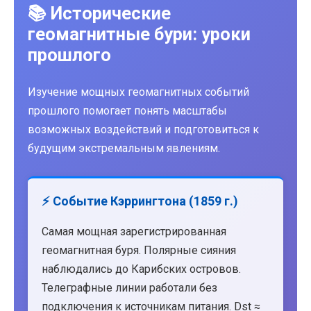
📚 Исторические
геомагнитные бури: уроки
прошлого
Изучение мощных геомагнитных событий
прошлого помогает понять масштабы
возможных воздействий и подготовиться к
будущим экстремальным явлениям.
⚡ Событие Кэррингтона (1859 г.)
Самая мощная зарегистрированная
геомагнитная буря. Полярные сияния
наблюдались до Карибских островов.
Телеграфные линии работали без
подключения к источникам питания. Dst ≈