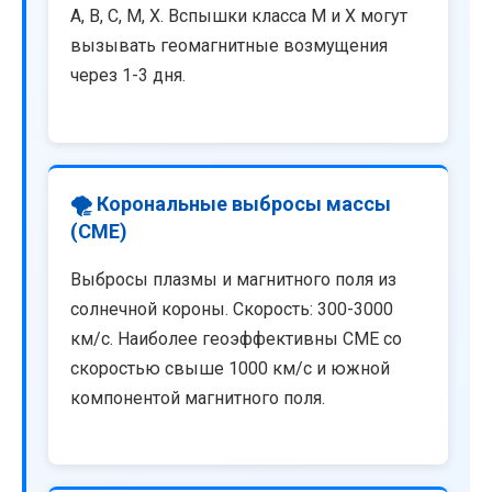
A, B, C, M, X. Вспышки класса M и X могут
вызывать геомагнитные возмущения
через 1-3 дня.
🌪️ Корональные выбросы массы
(CME)
Выбросы плазмы и магнитного поля из
солнечной короны. Скорость: 300-3000
км/с. Наиболее геоэффективны CME со
скоростью свыше 1000 км/с и южной
компонентой магнитного поля.