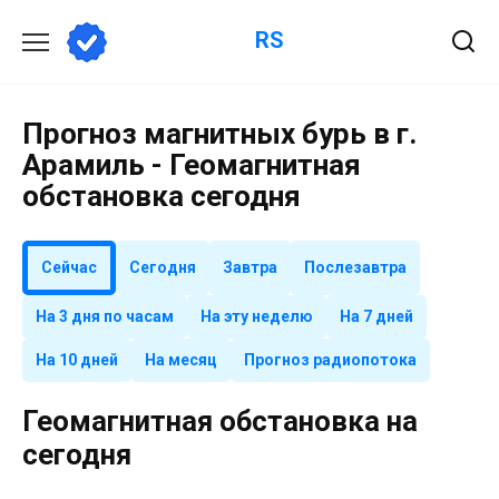
Перейти
RS
к
содержанию
Прогноз магнитных бурь в г.
Арамиль - Геомагнитная
обстановка сегодня
Сейчас
Сегодня
Завтра
Послезавтра
На 3 дня по часам
На эту неделю
На 7 дней
На 10 дней
На месяц
Прогноз радиопотока
Геомагнитная обстановка на
сегодня