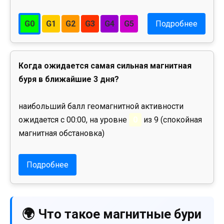
G0
G1
G2
G3
G4
G5
Подробнее
Когда ожидается самая сильная магнитная
буря в ближайшие 3 дня?
наибольший балл геомагнитной активности
ожидается с 00:00, на уровне
0
из 9 (спокойная
магнитная обстановка)
Подробнее
🌍 Что такое магнитные бури