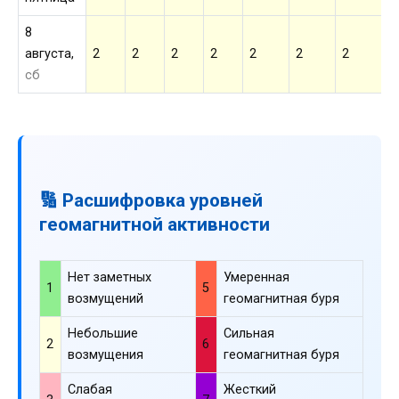
8
августа,
2
2
2
2
2
2
2
2
сб
🔢 Расшифровка уровней
геомагнитной активности
Нет заметных
Умеренная
1
5
возмущений
геомагнитная буря
Небольшие
Сильная
2
6
возмущения
геомагнитная буря
Слабая
Жесткий