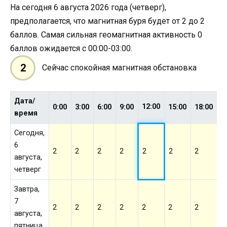
На сегодня 6 августа 2026 года (четверг),
предполагается, что магнитная буря будет от 2 до 2
баллов. Самая сильная геомагнитная активность 0
баллов ожидается с 00:00-03:00.
2
Сейчас спокойная магнитная обстановка
Дата/
12:00
0:00
3:00
6:00
9:00
15:00
18:00
2
время
Сегодня,
6
2
2
2
2
2
2
2
2
августа,
четверг
Завтра,
7
2
2
2
2
2
2
2
2
августа,
пятница