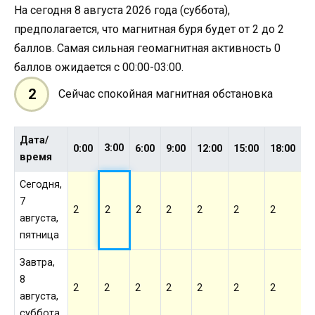
На сегодня 8 августа 2026 года (суббота),
предполагается, что магнитная буря будет от 2 до 2
баллов. Самая сильная геомагнитная активность 0
баллов ожидается с 00:00-03:00.
2
Сейчас спокойная магнитная обстановка
Дата/
3:00
0:00
6:00
9:00
12:00
15:00
18:00
2
время
Сегодня,
7
2
2
2
2
2
2
2
2
августа,
пятница
Завтра,
8
2
2
2
2
2
2
2
2
августа,
суббота