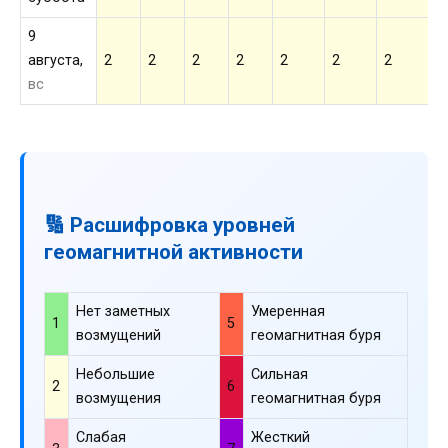
9
августа,
2
2
2
2
2
2
2
2
вс
🔢 Расшифровка уровней
геомагнитной активности
Нет заметных
Умеренная
1
5
возмущений
геомагнитная буря
Небольшие
Сильная
2
6
возмущения
геомагнитная буря
Слабая
Жесткий