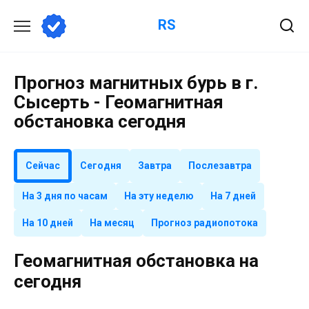
Перейти
RS
к
содержанию
Прогноз магнитных бурь в г.
Сысерть - Геомагнитная
обстановка сегодня
Сейчас
Сегодня
Завтра
Послезавтра
На 3 дня по часам
На эту неделю
На 7 дней
На 10 дней
На месяц
Прогноз радиопотока
Геомагнитная обстановка на
сегодня