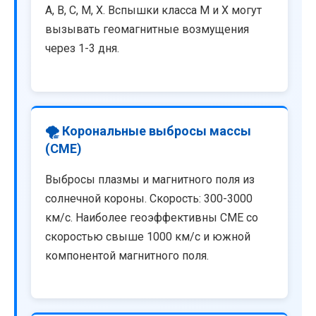
A, B, C, M, X. Вспышки класса M и X могут
вызывать геомагнитные возмущения
через 1-3 дня.
🌪️ Корональные выбросы массы
(CME)
Выбросы плазмы и магнитного поля из
солнечной короны. Скорость: 300-3000
км/с. Наиболее геоэффективны CME со
скоростью свыше 1000 км/с и южной
компонентой магнитного поля.