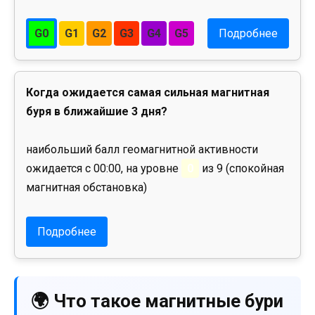
G0
G1
G2
G3
G4
G5
Подробнее
Когда ожидается самая сильная магнитная
буря в ближайшие 3 дня?
наибольший балл геомагнитной активности
ожидается с 00:00, на уровне
0
из 9 (спокойная
магнитная обстановка)
Подробнее
🌍 Что такое магнитные бури