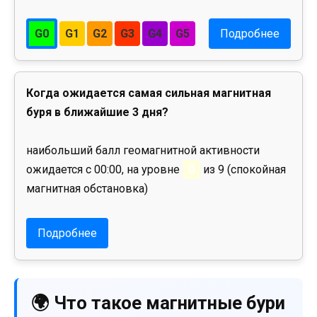
G0
G1
G2
G3
G4
G5
Подробнее
Когда ожидается самая сильная магнитная
буря в ближайшие 3 дня?
наибольший балл геомагнитной активности
ожидается с 00:00, на уровне
0
из 9 (спокойная
магнитная обстановка)
Подробнее
🌍 Что такое магнитные бури