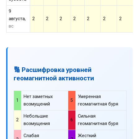
9
августа,
2
2
2
2
2
2
2
2
вс
🔢 Расшифровка уровней
геомагнитной активности
Нет заметных
Умеренная
1
5
возмущений
геомагнитная буря
Небольшие
Сильная
2
6
возмущения
геомагнитная буря
Слабая
Жесткий