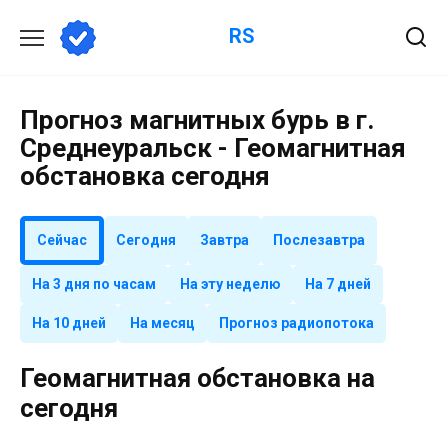
Перейти
RS
к
содержанию
Прогноз магнитных бурь в г.
Среднеуральск - Геомагнитная
обстановка сегодня
Сейчас
Сегодня
Завтра
Послезавтра
На 3 дня по часам
На эту неделю
На 7 дней
На 10 дней
На месяц
Прогноз радиопотока
Геомагнитная обстановка на
сегодня