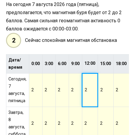
На сегодня 7 августа 2026 года (пятница),
предполагается, что магнитная буря будет от 2 до 2
баллов. Самая сильная геомагнитная активность 0
баллов ожидается с 00:00-03:00.
2
Сейчас спокойная магнитная обстановка
Дата/
12:00
0:00
3:00
6:00
9:00
15:00
18:00
2
время
Сегодня,
7
2
2
2
2
2
2
2
2
августа,
пятница
Завтра,
8
2
2
2
2
2
2
2
2
августа,
суббота