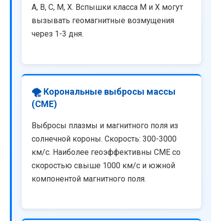
A, B, C, M, X. Вспышки класса M и X могут
вызывать геомагнитные возмущения
через 1-3 дня.
🌪️ Корональные выбросы массы
(CME)
Выбросы плазмы и магнитного поля из
солнечной короны. Скорость: 300-3000
км/с. Наиболее геоэффективны CME со
скоростью свыше 1000 км/с и южной
компонентой магнитного поля.