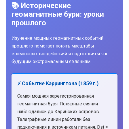
📚 Исторические
геомагнитные бури: уроки
прошлого
Изучение мощных геомагнитных событий
прошлого помогает понять масштабы
возможных воздействий и подготовиться к
будущим экстремальным явлениям.
⚡ Событие Кэррингтона (1859 г.)
Самая мощная зарегистрированная
геомагнитная буря. Полярные сияния
наблюдались до Карибских островов.
Телеграфные линии работали без
подключения к источникам питания. Dst ≈