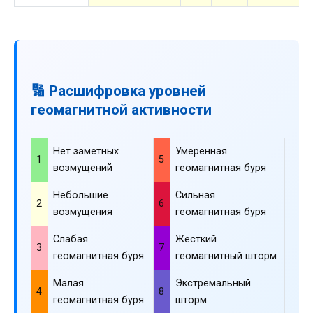
🔢 Расшифровка уровней
геомагнитной активности
Нет заметных
Умеренная
1
5
возмущений
геомагнитная буря
Небольшие
Сильная
2
6
возмущения
геомагнитная буря
Слабая
Жесткий
3
7
геомагнитная буря
геомагнитный шторм
Малая
Экстремальный
4
8
геомагнитная буря
шторм