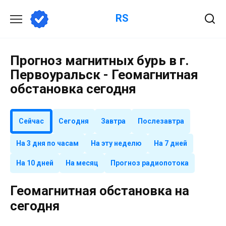
Перейти
RS
к
содержанию
Прогноз магнитных бурь в г.
Первоуральск - Геомагнитная
обстановка сегодня
Сейчас
Сегодня
Завтра
Послезавтра
На 3 дня по часам
На эту неделю
На 7 дней
На 10 дней
На месяц
Прогноз радиопотока
Геомагнитная обстановка на
сегодня