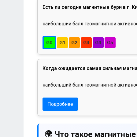
Есть ли сегодня магнитные бури в г. К
наибольший балл геомагнитной активност
G0
G1
G2
G3
G4
G5
Когда ожидается самая сильная магни
наибольший балл геомагнитной активнос
Подробнее
🌍 Что такое магнитные