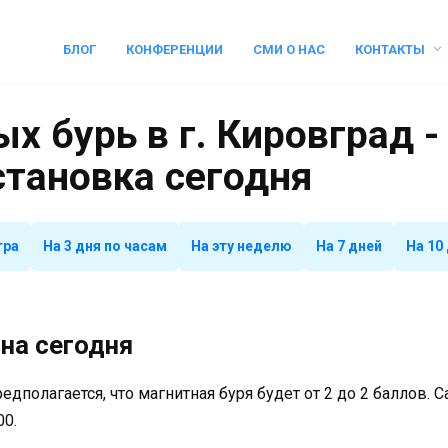
БЛОГ
КОНФЕРЕНЦИИ
СМИ О НАС
КОНТАКТЫ
х бурь в г. Кировград -
становка сегодня
тра
На 3 дня по часам
На эту неделю
На 7 дней
На 10
на сегодня
предполагается, что магнитная буря будет от 2 до 2 баллов.
00.