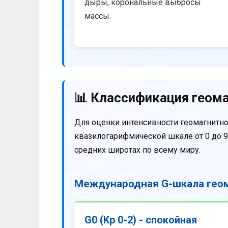
дыры, корональные выбросы
массы.
📊 Классификация геома
Для оценки интенсивности геомагнитно
квазилогарифмической шкале от 0 до 9
средних широтах по всему миру.
Международная G-шкала геом
G0 (Kp 0-2) - спокойная