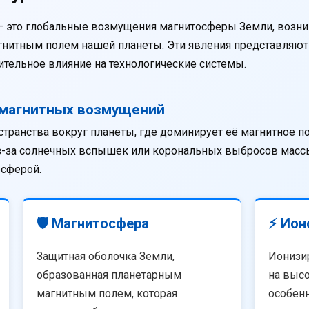
— это глобальные возмущения магнитосферы Земли, возни
агнитным полем нашей планеты. Эти явления представляю
тельное влияние на технологические системы.
омагнитных возмущений
странства вокруг планеты, где доминирует её магнитное п
из-за солнечных вспышек или корональных выбросов массы
осферой.
🛡️ Магнитосфера
⚡ Ион
Защитная оболочка Земли,
Ионизи
образованная планетарным
на высо
магнитным полем, которая
особенн