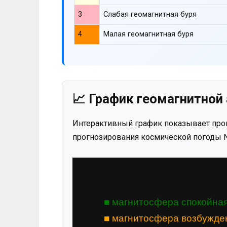
3
Слабая геомагнитная буря
4
Малая геомагнитная буря
📈 График геомагнитной 
Интерактивный график показывает прог
прогнозирования космической погоды N