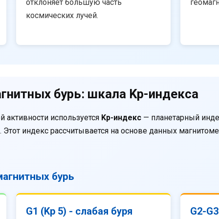
отклоняет большую часть
геомаг
космических лучей.
гнитных бурь: шкала Kp-индекса
й активности используется
Kp-индекс
— планетарный инде
. Этот индекс рассчитывается на основе данных магнитом
агнитных бурь
G1 (Kp 5) - слабая буря
G2-G3 