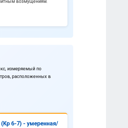
нитным возмущениям.
кс, измеряемый по
етров, расположенных в
(Kp 6-7) - умеренная/