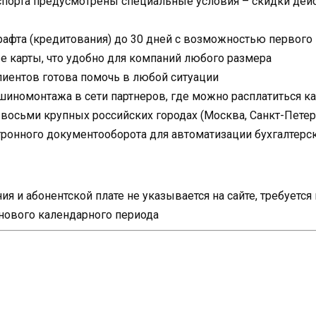
спорта предусмотрены специальные условия – скидки дейс
рафта (кредитования) до 30 дней с возможностью первого
 карты, что удобно для компаний любого размера
иентов готова помочь в любой ситуации
шиномонтажа в сети партнеров, где можно расплатиться к
осьми крупных российских городах (Москва, Санкт-Петербу
тронного документооборота для автоматизации бухгалтерск
я и абонентской плате не указывается на сайте, требуетс
 нового календарного периода