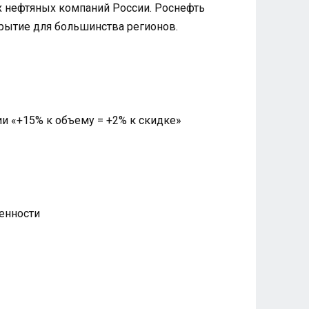
их нефтяных компаний России. Роснефть
рытие для большинства регионов.
и «+15% к объему = +2% к скидке»
енности