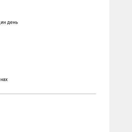
дин день
онах