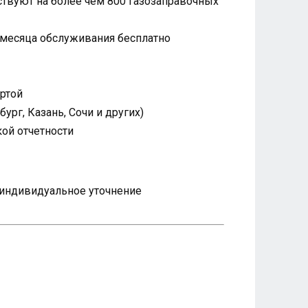
твуют на более чем 800 газозаправочных
 месяца обслуживания бесплатно
артой
рг, Казань, Сочи и других)
ой отчетности
я индивидуальное уточнение