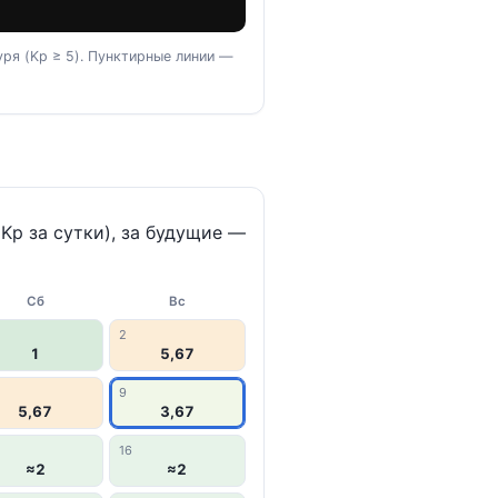
ря (Kp ≥ 5). Пунктирные линии —
p за сутки), за будущие —
Сб
Вс
2
1
5,67
9
5,67
3,67
16
≈2
≈2