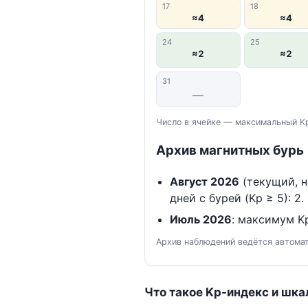
17
18
≈4
≈4
24
25
≈2
≈2
31
—
Число в ячейке — максимальный Kp
Архив магнитных бурь
Август 2026
(текущий, н
дней с бурей (Kp ≥ 5): 2.
Июль 2026
: максимум Kp
Архив наблюдений ведётся автомат
Что такое Kp-индекс и шка