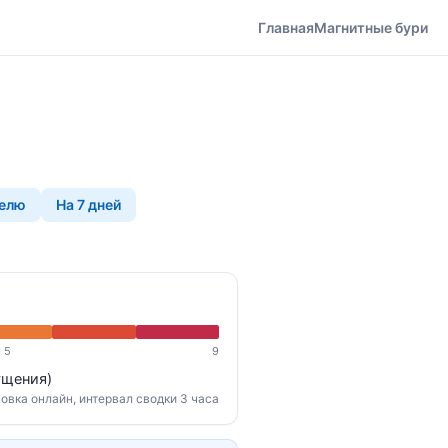
Главная
Магнитные бури
делю
На 7 дней
 5
9
ущения)
овка онлайн, интервал сводки 3 часа