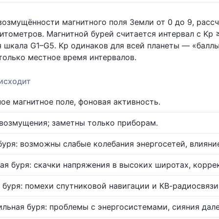
озмущённости магнитного поля Земли от 0 до 9, расс
итометров. Магнитной бурей считается интервал с Kp ≥
 шкала G1–G5. Kp одинаков для всей планеты — «баллы
только местное время интервалов.
исходит
ое магнитное поле, фоновая активность.
возмущения; заметны только приборам.
буря: возможны слабые колебания энергосетей, влияни
ая буря: скачки напряжения в высоких широтах, корре
 буря: помехи спутниковой навигации и КВ-радиосвязи
ильная буря: проблемы с энергосистемами, сияния дале