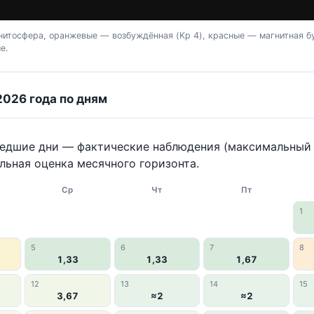
итосфера, оранжевые — возбуждённая (Kp 4), красные — магнитная бу
е.
2026 года по дням
шедшие дни — фактические наблюдения (максимальный K
льная оценка месячного горизонта.
Ср
Чт
Пт
1
5
6
7
8
1,33
1,33
1,67
12
13
14
15
3,67
≈2
≈2