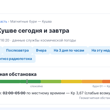
асть
›
Магнитные бури — Кушва
Кушве сегодня и завтра
я 16:20 · данные службы космической погоды
Послезавтра
Вчера
На 3 дня по часам
На эту не
гноз радиопотока
ная обстановка
спокойно
буря G1 — Kp
я:
02:00–05:00
по местному времени — Kp 3,67 (слабые возм
Геомагнитная обстан