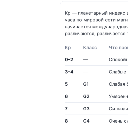
Kp — планетарный индекс в
часа по мировой сети магн
начинается международная
различаются, различается 
Kp
Класс
Что про
0–2
—
Спокойн
3–4
—
Слабые 
5
G1
Слабая 
6
G2
Умеренн
7
G3
Сильная
8
G4
Очень с