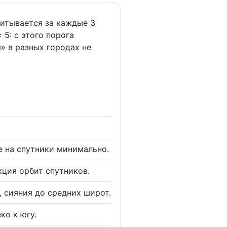
читывается за каждые 3
 5: с этого порога
» в разных городах не
е на спутники минимально.
кция орбит спутников.
, сияния до средних широт.
ко к югу.