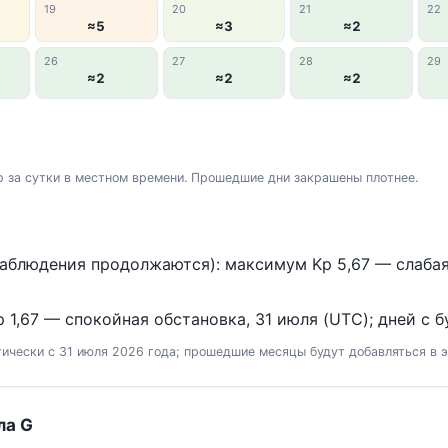
19
20
21
22
≈5
≈3
≈2
26
27
28
29
≈2
≈2
≈2
 за сутки в местном времени. Прошедшие дни закрашены плотнее.
аблюдения продолжаются): максимум Kp 5,67 — слабая б
 1,67 — спокойная обстановка, 31 июля (UTC); дней с бу
ически с 31 июля 2026 года; прошедшие месяцы будут добавляться в э
ла G