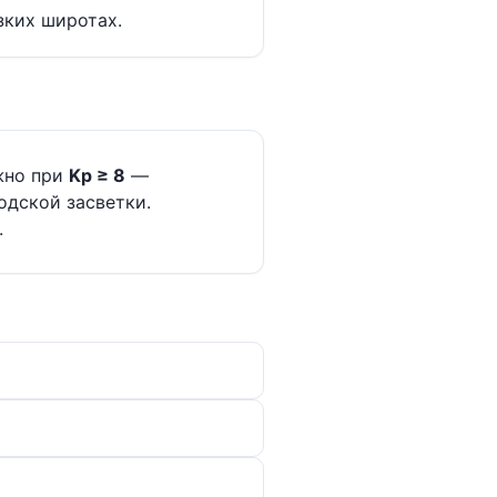
зких широтах.
жно при
Kp ≥ 8
—
одской засветки.
.