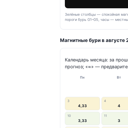
Зелёные столбцы — спокойная магн
пороги бурь G1–G5, часы — местны
Магнитные бури в августе 
Календарь месяца: за про
прогноз; «≈» — предварите
Пн
Вт
3
4
4,33
4
10
11
3,33
3