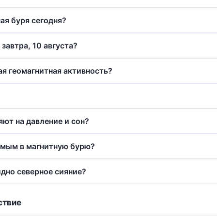
ая буря сегодня?
 завтра, 10 августа?
я геомагнитная активность?
яют на давление и сон?
имым в магнитную бурю?
идно северное сияние?
ствие