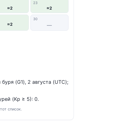
23
≈2
≈2
30
≈2
—
уря (G1), 2 августа (UTC);
рей (Kp ≥ 5): 0.
тот список.