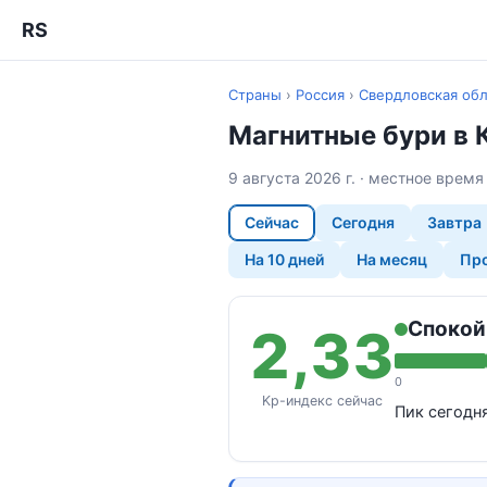
RS
Страны
›
Россия
›
Свердловская обл
Магнитные бури в 
9 августа 2026 г. · местное врем
Сейчас
Сегодня
Завтра
На 10 дней
На месяц
Про
Спокой
2,33
0
Kp-индекс сейчас
Пик сегодн