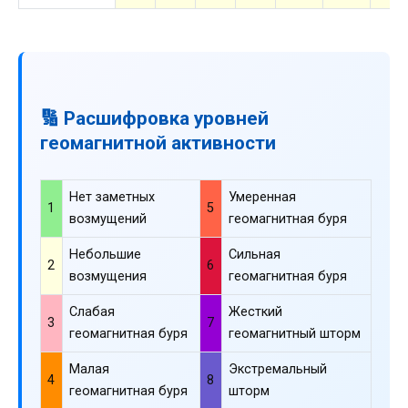
🔢 Расшифровка уровней
геомагнитной активности
Нет заметных
Умеренная
1
5
возмущений
геомагнитная буря
Небольшие
Сильная
2
6
возмущения
геомагнитная буря
Слабая
Жесткий
3
7
геомагнитная буря
геомагнитный шторм
Малая
Экстремальный
4
8
геомагнитная буря
шторм