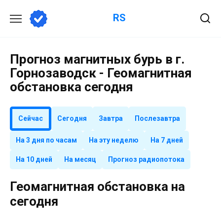
Перейти
RS
к
содержанию
Прогноз магнитных бурь в г.
Горнозаводск - Геомагнитная
обстановка сегодня
Сейчас
Сегодня
Завтра
Послезавтра
На 3 дня по часам
На эту неделю
На 7 дней
На 10 дней
На месяц
Прогноз радиопотока
Геомагнитная обстановка на
сегодня