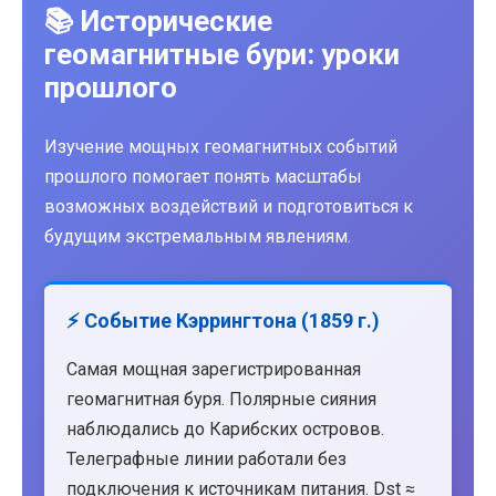
📚 Исторические
геомагнитные бури: уроки
прошлого
Изучение мощных геомагнитных событий
прошлого помогает понять масштабы
возможных воздействий и подготовиться к
будущим экстремальным явлениям.
⚡ Событие Кэррингтона (1859 г.)
Самая мощная зарегистрированная
геомагнитная буря. Полярные сияния
наблюдались до Карибских островов.
Телеграфные линии работали без
подключения к источникам питания. Dst ≈