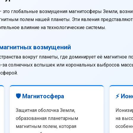
— это глобальные возмущения магнитосферы Земли, возни
агнитным полем нашей планеты. Эти явления представляю
тельное влияние на технологические системы.
омагнитных возмущений
странства вокруг планеты, где доминирует её магнитное п
из-за солнечных вспышек или корональных выбросов массы
осферой.
🛡️ Магнитосфера
⚡ Ион
Защитная оболочка Земли,
Ионизи
образованная планетарным
на высо
магнитным полем, которая
особенн