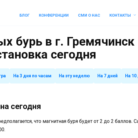
БЛОГ
КОНФЕРЕНЦИИ
СМИ О НАС
КОНТАКТЫ
х бурь в г. Гремячинск 
становка сегодня
тра
На 3 дня по часам
На эту неделю
На 7 дней
На 10
на сегодня
предполагается, что магнитная буря будет от 2 до 2 баллов.
00.