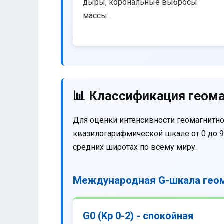
дыры, корональные выбросы
массы.
📊 Классификация геома
Для оценки интенсивности геомагнитно
квазилогарифмической шкале от 0 до 9
средних широтах по всему миру.
Международная G-шкала геом
G0 (Kp 0-2) - спокойная