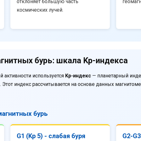
отклоняет большую часть
геомаг
космических лучей.
гнитных бурь: шкала Kp-индекса
й активности используется
Kp-индекс
— планетарный инде
. Этот индекс рассчитывается на основе данных магнитом
агнитных бурь
G1 (Kp 5) - слабая буря
G2-G3 