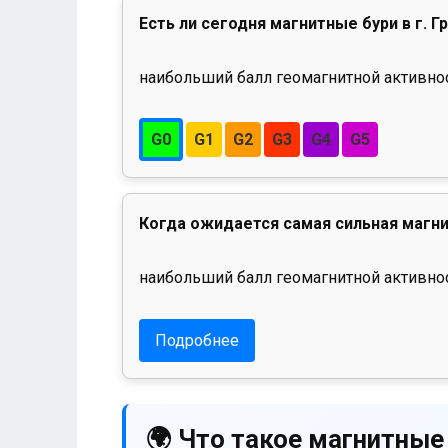
Есть ли сегодня магнитные бури в г. Г
наибольший балл геомагнитной активност
G0
G1
G2
G3
G4
G5
Когда ожидается самая сильная магни
наибольший балл геомагнитной активнос
Подробнее
🌍 Что такое магнитные