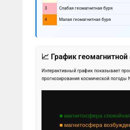
3
Слабая геомагнитная буря
4
Малая геомагнитная буря
📈 График геомагнитной 
Интерактивный график показывает прог
прогнозирования космической погоды N