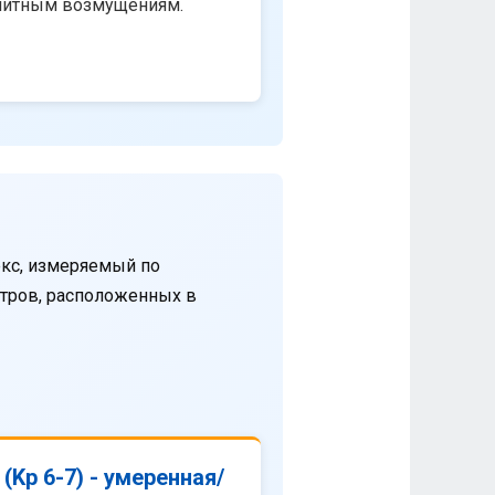
нитным возмущениям.
кс, измеряемый по
етров, расположенных в
(Kp 6-7) - умеренная/