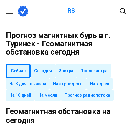
Перейти
RS
к
содержанию
Прогноз магнитных бурь в г.
Туринск - Геомагнитная
обстановка сегодня
Сейчас
Сегодня
Завтра
Послезавтра
На 3 дня по часам
На эту неделю
На 7 дней
На 10 дней
На месяц
Прогноз радиопотока
Геомагнитная обстановка на
сегодня