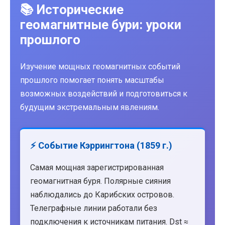
📚 Исторические
геомагнитные бури: уроки
прошлого
Изучение мощных геомагнитных событий
прошлого помогает понять масштабы
возможных воздействий и подготовиться к
будущим экстремальным явлениям.
⚡ Событие Кэррингтона (1859 г.)
Самая мощная зарегистрированная
геомагнитная буря. Полярные сияния
наблюдались до Карибских островов.
Телеграфные линии работали без
подключения к источникам питания. Dst ≈