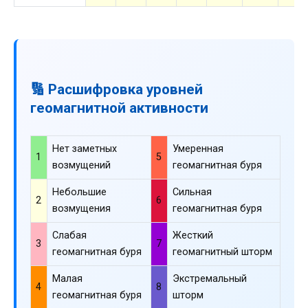
🔢 Расшифровка уровней
геомагнитной активности
Нет заметных
Умеренная
1
5
возмущений
геомагнитная буря
Небольшие
Сильная
2
6
возмущения
геомагнитная буря
Слабая
Жесткий
3
7
геомагнитная буря
геомагнитный шторм
Малая
Экстремальный
4
8
геомагнитная буря
шторм