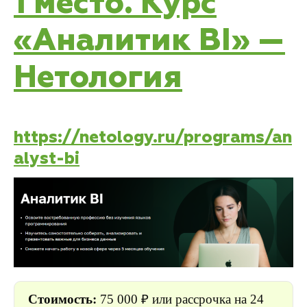
1 место. Курс
«Аналитик BI» —
Нетология
https://netology.ru/programs/an
alyst-bi
Стоимость:
75 000
₽ или рассрочка на 24