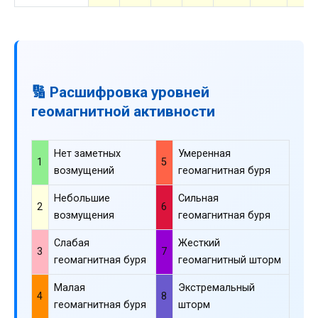
🔢 Расшифровка уровней
геомагнитной активности
Нет заметных
Умеренная
1
5
возмущений
геомагнитная буря
Небольшие
Сильная
2
6
возмущения
геомагнитная буря
Слабая
Жесткий
3
7
геомагнитная буря
геомагнитный шторм
Малая
Экстремальный
4
8
геомагнитная буря
шторм