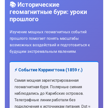
📚 Исторические
геомагнитные бури: уроки
прошлого
Изучение мощных геомагнитных событий
прошлого помогает понять масштабы
возможных воздействий и подготовиться к
будущим экстремальным явлениям.
⚡ Событие Кэррингтона (1859 г.)
Самая мощная зарегистрированная
геомагнитная буря. Полярные сияния
наблюдались до Карибских островов.
Телеграфные линии работали без
подключения к источникам питания. Dst ≈