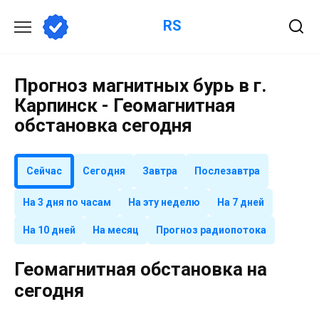
Перейти
RS
к
содержанию
Прогноз магнитных бурь в г.
Карпинск - Геомагнитная
обстановка сегодня
Сейчас
Сегодня
Завтра
Послезавтра
На 3 дня по часам
На эту неделю
На 7 дней
На 10 дней
На месяц
Прогноз радиопотока
Геомагнитная обстановка на
сегодня