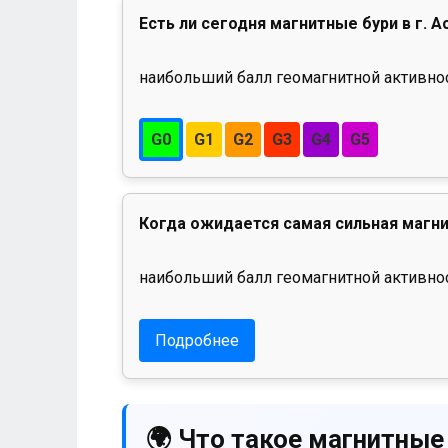
Есть ли сегодня магнитные бури в г. А
наибольший балл геомагнитной активност
G0
G1
G2
G3
G4
G5
Когда ожидается самая сильная магни
наибольший балл геомагнитной активнос
Подробнее
🌍 Что такое магнитные