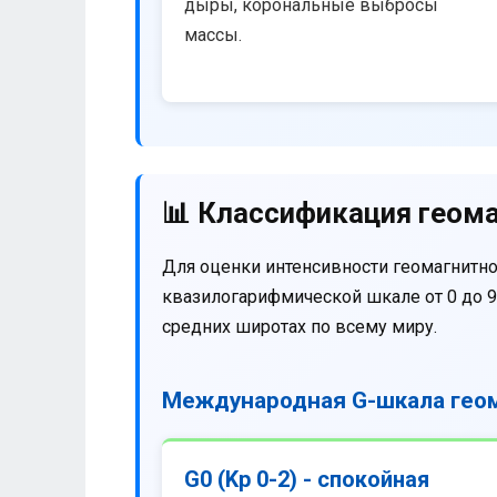
дыры, корональные выбросы
массы.
📊 Классификация геома
Для оценки интенсивности геомагнитно
квазилогарифмической шкале от 0 до 9
средних широтах по всему миру.
Международная G-шкала геом
G0 (Kp 0-2) - спокойная