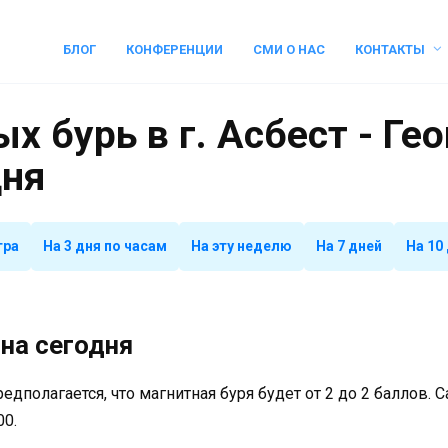
БЛОГ
КОНФЕРЕНЦИИ
СМИ О НАС
КОНТАКТЫ
х бурь в г. Асбест - Ге
дня
тра
На 3 дня по часам
На эту неделю
На 7 дней
На 10
на сегодня
предполагается, что магнитная буря будет от 2 до 2 баллов.
00.