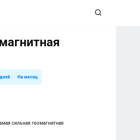
омагнитная
 дней
На месяц
 Самая сильная геомагнитная