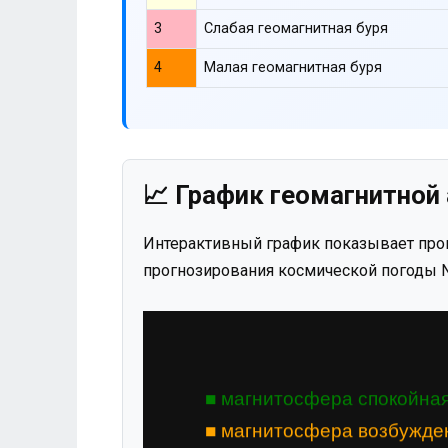
3
Слабая геомагнитная буря
4
Малая геомагнитная буря
📈 График геомагнитной 
Интерактивный график показывает прог
прогнозирования космической погоды N