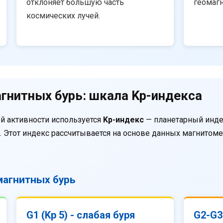
отклоняет большую часть
геомаг
космических лучей.
гнитных бурь: шкала Kp-индекса
й активности используется
Kp-индекс
— планетарный инде
. Этот индекс рассчитывается на основе данных магнитом
агнитных бурь
G1 (Kp 5) - слабая буря
G2-G3 