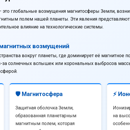
— это глобальные возмущения магнитосферы Земли, возни
агнитным полем нашей планеты. Эти явления представляю
тельное влияние на технологические системы.
омагнитных возмущений
странства вокруг планеты, где доминирует её магнитное п
из-за солнечных вспышек или корональных выбросов массы
осферой.
🛡️ Магнитосфера
⚡ Ион
Защитная оболочка Земли,
Ионизи
образованная планетарным
на высо
магнитным полем, которая
особенн