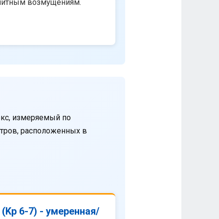
нитным возмущениям.
кс, измеряемый по
етров, расположенных в
(Kp 6-7) - умеренная/