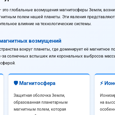
— это глобальные возмущения магнитосферы Земли, возни
агнитным полем нашей планеты. Эти явления представляю
тельное влияние на технологические системы.
омагнитных возмущений
странства вокруг планеты, где доминирует её магнитное п
из-за солнечных вспышек или корональных выбросов массы
осферой.
🛡️ Магнитосфера
⚡ Ион
Защитная оболочка Земли,
Ионизи
образованная планетарным
на высо
магнитным полем, которая
особенн