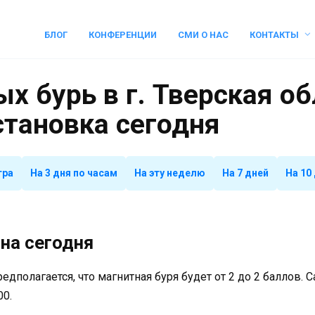
БЛОГ
КОНФЕРЕНЦИИ
СМИ О НАС
КОНТАКТЫ
х бурь в г. Тверская об
становка сегодня
тра
На 3 дня по часам
На эту неделю
На 7 дней
На 10
на сегодня
предполагается, что магнитная буря будет от 2 до 2 баллов.
00.