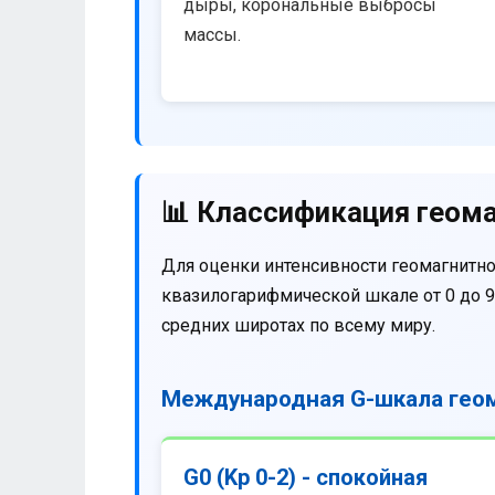
дыры, корональные выбросы
массы.
📊 Классификация геома
Для оценки интенсивности геомагнитно
квазилогарифмической шкале от 0 до 9
средних широтах по всему миру.
Международная G-шкала геом
G0 (Kp 0-2) - спокойная