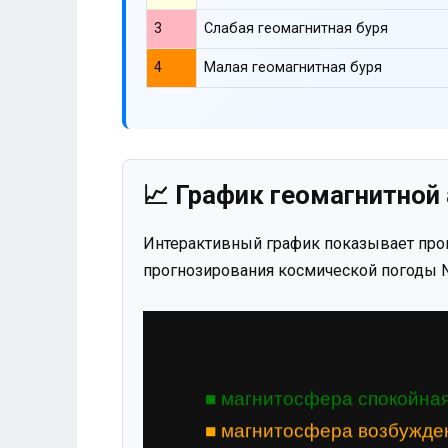
3
Слабая геомагнитная буря
4
Малая геомагнитная буря
📈 График геомагнитной 
Интерактивный график показывает прог
прогнозирования космической погоды N