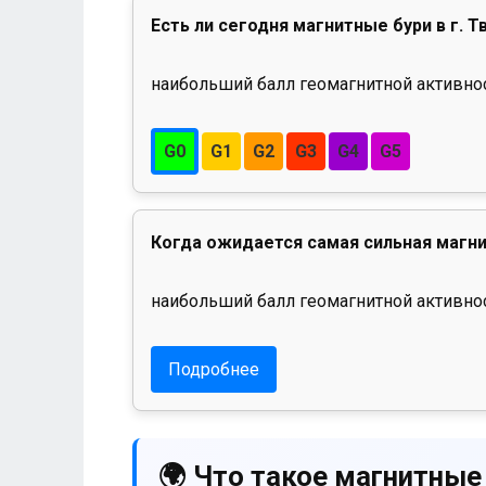
Есть ли сегодня магнитные бури в г. Т
наибольший балл геомагнитной активност
G0
G1
G2
G3
G4
G5
Когда ожидается самая сильная магни
наибольший балл геомагнитной активнос
Подробнее
🌍 Что такое магнитные