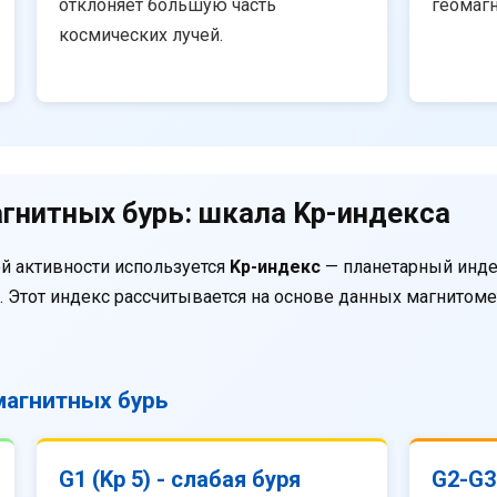
отклоняет большую часть
геомаг
космических лучей.
гнитных бурь: шкала Kp-индекса
й активности используется
Kp-индекс
— планетарный инде
. Этот индекс рассчитывается на основе данных магнитом
агнитных бурь
G1 (Kp 5) - слабая буря
G2-G3 