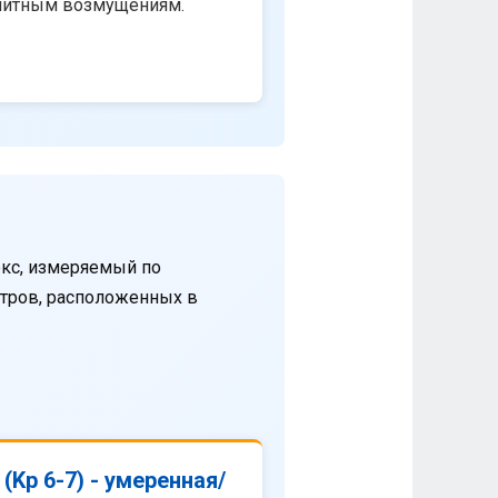
нитным возмущениям.
кс, измеряемый по
етров, расположенных в
(Kp 6-7) - умеренная/