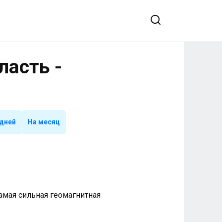
ласть -
 дней
На месяц
 Самая сильная геомагнитная