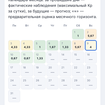
фактические наблюдения (максимальный Kp
за сутки), за будущие — прогноз; «≈» —
предварительная оценка месячного горизонта.
Пн
Вт
Ср
Чт
Пт
Сб
Вс
1
2
1
5,67
3
4
5
6
7
8
9
4,33
4,33
1
1,67
1,33
5,67
4
10
11
12
13
14
15
16
0,67
0,67
1,33
—
—
—
—
17
18
19
20
21
22
23
—
—
—
—
—
—
—
24
25
26
27
28
29
30
—
—
—
—
—
—
—
31
—