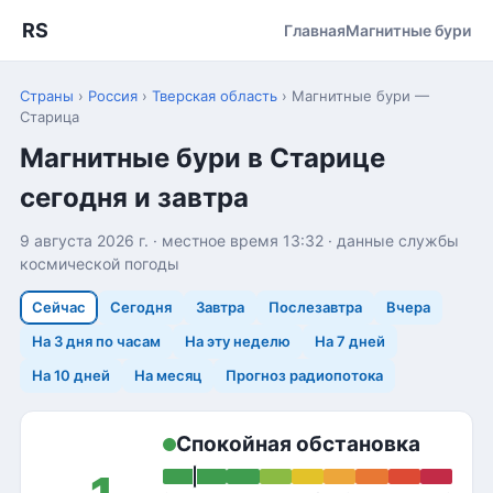
RS
Главная
Магнитные бури
Страны
›
Россия
›
Тверская область
›
Магнитные бури —
Старица
Магнитные бури в Старице
сегодня и завтра
9 августа 2026 г. · местное время 13:32 · данные службы
космической погоды
Сейчас
Сегодня
Завтра
Послезавтра
Вчера
На 3 дня по часам
На эту неделю
На 7 дней
На 10 дней
На месяц
Прогноз радиопотока
Спокойная обстановка