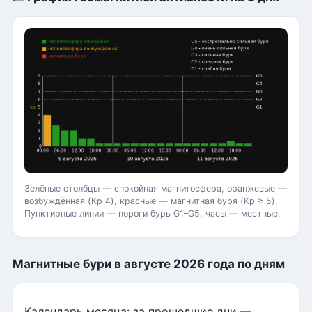
Зелёные столбцы — спокойная магнитосфера, оранжевые —
возбуждённая (Kp 4), красные — магнитная буря (Kp ≥ 5).
Пунктирные линии — пороги бурь G1–G5, часы — местные.
Магнитные бури в августе 2026 года по дням
Календарь месяца: за прошедшие дни —