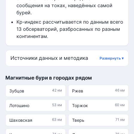
сообщения на токах, наведённых самой
бурей.
Kp-индекс рассчитывается по данным всего
13 обсерваторий, разбросанных по разным
континентам.
Источники данных и методика
Магнитные бури в городах рядом
42 км
46 км
Зубцов
Ржев
53 км
60 км
Лотошино
Торжок
63 км
71 км
Шаховская
Тверь