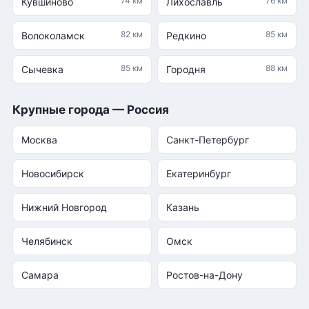
74 км
76 км
Кувшиново
Лихославль
82 км
85 км
Волоколамск
Редкино
85 км
88 км
Сычевка
Городня
Крупные города — Россия
Москва
Санкт-Петербург
Новосибирск
Екатеринбург
Нижний Новгород
Казань
Челябинск
Омск
Самара
Ростов-на-Дону