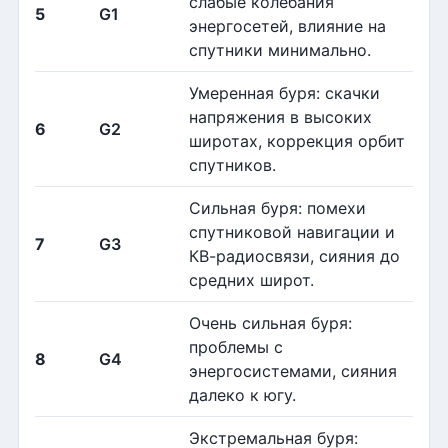
слабые колебания
5
G1
энергосетей, влияние на
спутники минимально.
Умеренная буря: скачки
напряжения в высоких
6
G2
широтах, коррекция орбит
спутников.
Сильная буря: помехи
спутниковой навигации и
7
G3
КВ-радиосвязи, сияния до
средних широт.
Очень сильная буря:
проблемы с
8
G4
энергосистемами, сияния
далеко к югу.
Экстремальная буря: