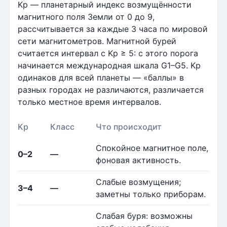
Kp — планетарный индекс возмущённости
магнитного поля Земли от 0 до 9,
рассчитывается за каждые 3 часа по мировой
сети магнитометров. Магнитной бурей
считается интервал с Kp ≥ 5: с этого порога
начинается международная шкала G1–G5. Kp
одинаков для всей планеты — «баллы» в
разных городах не различаются, различается
только местное время интервалов.
Kp
Класс
Что происходит
Спокойное магнитное поле,
0–2
—
фоновая активность.
Слабые возмущения;
3–4
—
заметны только приборам.
Слабая буря: возможны