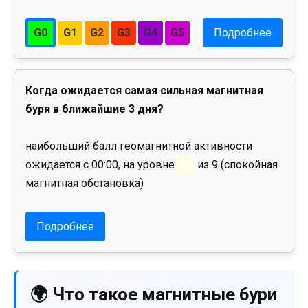
G0
G1
G2
G3
G4
G5
Подробнее
Когда ожидается самая сильная магнитная
буря в ближайшие 3 дня?
наибольший балл геомагнитной активности
ожидается с 00:00, на уровне
0
из 9 (спокойная
магнитная обстановка)
Подробнее
🌍 Что такое магнитные бури