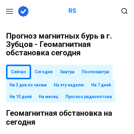
Перейти
RS
к
содержанию
Прогноз магнитных бурь в г.
Зубцов - Геомагнитная
обстановка сегодня
Сейчас
Сегодня
Завтра
Послезавтра
На 3 дня по часам
На эту неделю
На 7 дней
На 10 дней
На месяц
Прогноз радиопотока
Геомагнитная обстановка на
сегодня