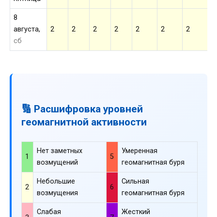
8
августа,
2
2
2
2
2
2
2
2
сб
🔢 Расшифровка уровней
геомагнитной активности
Нет заметных
Умеренная
1
5
возмущений
геомагнитная буря
Небольшие
Сильная
2
6
возмущения
геомагнитная буря
Слабая
Жесткий