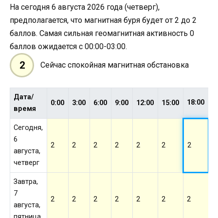
На сегодня 6 августа 2026 года (четверг),
предполагается, что магнитная буря будет от 2 до 2
баллов. Самая сильная геомагнитная активность 0
баллов ожидается с 00:00-03:00.
2
Сейчас спокойная магнитная обстановка
Дата/
18:00
0:00
3:00
6:00
9:00
12:00
15:00
2
время
Сегодня,
6
2
2
2
2
2
2
2
2
августа,
четверг
Завтра,
7
2
2
2
2
2
2
2
2
августа,
пятница