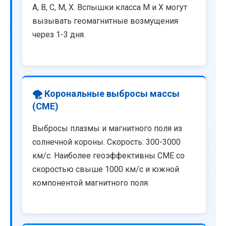
A, B, C, M, X. Вспышки класса M и X могут
вызывать геомагнитные возмущения
через 1-3 дня.
🌪️ Корональные выбросы массы
(CME)
Выбросы плазмы и магнитного поля из
солнечной короны. Скорость: 300-3000
км/с. Наиболее геоэффективны CME со
скоростью свыше 1000 км/с и южной
компонентой магнитного поля.