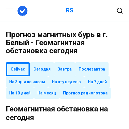
Перейти
RS
к
содержанию
Прогноз магнитных бурь в г.
Белый - Геомагнитная
обстановка сегодня
Сейчас
Сегодня
Завтра
Послезавтра
На 3 дня по часам
На эту неделю
На 7 дней
На 10 дней
На месяц
Прогноз радиопотока
Геомагнитная обстановка на
сегодня