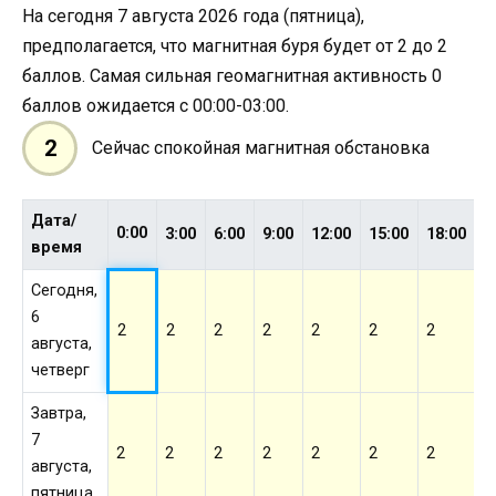
На сегодня 7 августа 2026 года (пятница),
предполагается, что магнитная буря будет от 2 до 2
баллов. Самая сильная геомагнитная активность 0
баллов ожидается с 00:00-03:00.
2
Сейчас спокойная магнитная обстановка
Дата/
0:00
3:00
6:00
9:00
12:00
15:00
18:00
2
время
Сегодня,
6
2
2
2
2
2
2
2
2
августа,
четверг
Завтра,
7
2
2
2
2
2
2
2
2
августа,
пятница