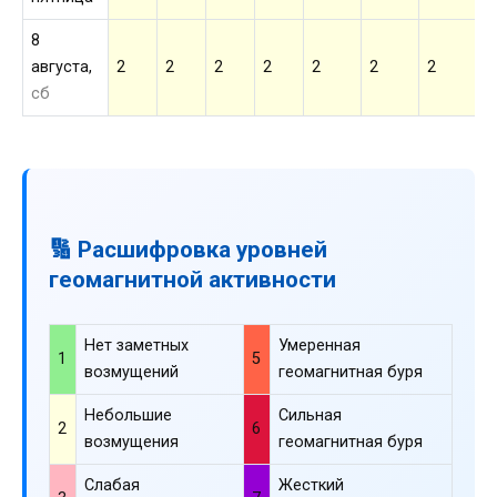
8
августа,
2
2
2
2
2
2
2
2
сб
🔢 Расшифровка уровней
геомагнитной активности
Нет заметных
Умеренная
1
5
возмущений
геомагнитная буря
Небольшие
Сильная
2
6
возмущения
геомагнитная буря
Слабая
Жесткий