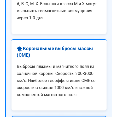
A, B, C, M, X. Вспышки класса M и X могут
вызывать геомагнитные возмущения
через 1-3 дня.
🌪️ Корональные выбросы массы
(CME)
Выбросы плазмы и магнитного поля из
солнечной короны. Скорость: 300-3000
км/с. Наиболее геоэффективны CME со
скоростью свыше 1000 км/с и южной
компонентой магнитного поля.