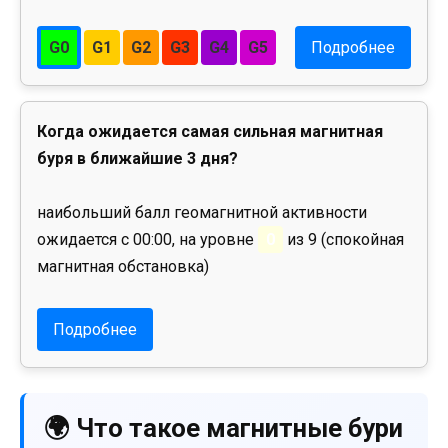
G0
G1
G2
G3
G4
G5
Подробнее
Когда ожидается самая сильная магнитная
буря в ближайшие 3 дня?
наибольший балл геомагнитной активности
ожидается с 00:00, на уровне
0
из 9 (спокойная
магнитная обстановка)
Подробнее
🌍 Что такое магнитные бури