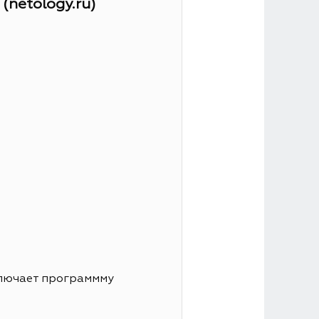
netology.ru)
ключает программму