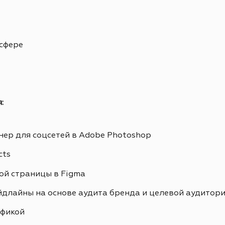
 сфере
:
ер для соцсетей в Adobe Photoshop
cts
ой страницы в Figma
йдлайны на основе аудита бренда и целевой аудитор
афикой