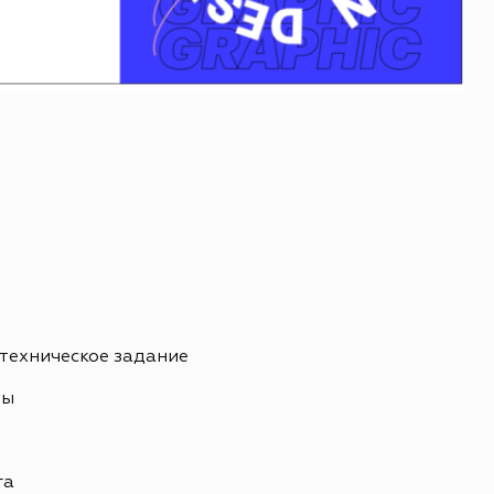
 техническое задание
ны
ь
га