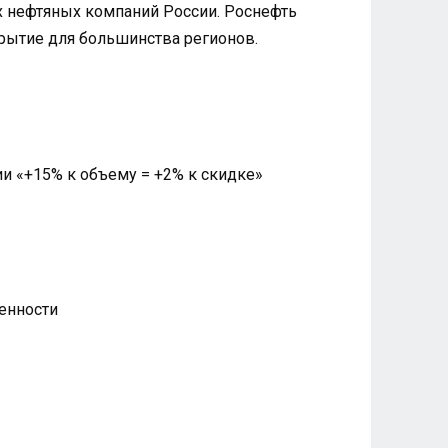
их нефтяных компаний России. Роснефть
рытие для большинства регионов.
и «+15% к объему = +2% к скидке»
енности