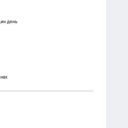
дин день
онах