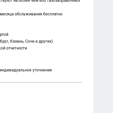
твуют на более чем 800 газозаправочных
 месяца обслуживания бесплатно
артой
рг, Казань, Сочи и других)
ой отчетности
я индивидуальное уточнение