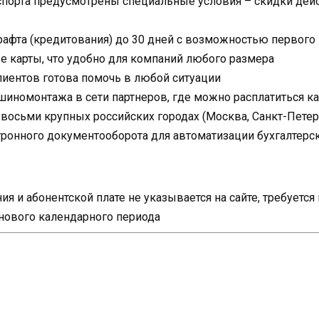
спорта предусмотрены специальные условия – скидки дейс
рафта (кредитования) до 30 дней с возможностью первого
 карты, что удобно для компаний любого размера
иентов готова помочь в любой ситуации
шиномонтажа в сети партнеров, где можно расплатиться к
осьми крупных российских городах (Москва, Санкт-Петербу
тронного документооборота для автоматизации бухгалтерск
я и абонентской плате не указывается на сайте, требуетс
 нового календарного периода