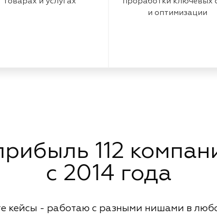
товарах и услугах
проработки ключевых 
и оптимизации
рибыль 112 компани
с 2014 года
е кейсы - работаю с разными нишами в люб