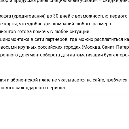
спорта предусмотрены специальные условия – скидки дейс
рафта (кредитования) до 30 дней с возможностью первого
 карты, что удобно для компаний любого размера
иентов готова помочь в любой ситуации
шиномонтажа в сети партнеров, где можно расплатиться к
осьми крупных российских городах (Москва, Санкт-Петербу
тронного документооборота для автоматизации бухгалтерск
я и абонентской плате не указывается на сайте, требуетс
 нового календарного периода