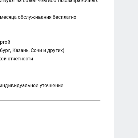
твуют на более чем 800 газозаправочных
 месяца обслуживания бесплатно
артой
рг, Казань, Сочи и других)
ой отчетности
я индивидуальное уточнение