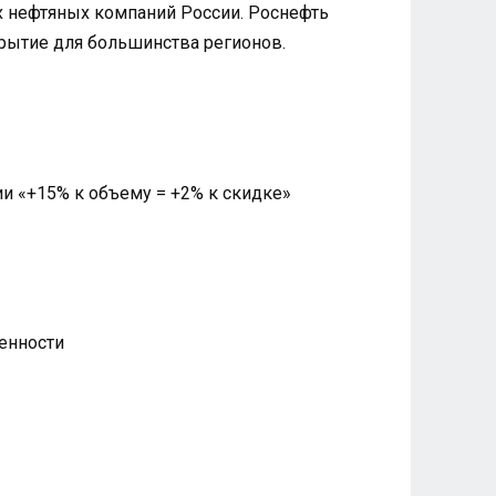
их нефтяных компаний России. Роснефть
рытие для большинства регионов.
и «+15% к объему = +2% к скидке»
енности