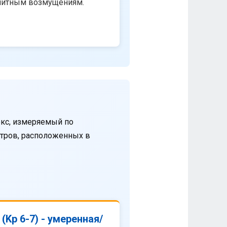
нитным возмущениям.
кс, измеряемый по
етров, расположенных в
(Kp 6-7) - умеренная/