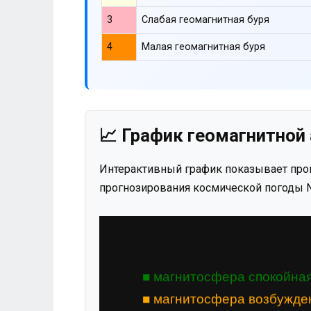
3
Слабая геомагнитная буря
4
Малая геомагнитная буря
📈 График геомагнитной 
Интерактивный график показывает прог
прогнозирования космической погоды N