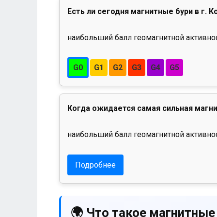
Есть ли сегодня магнитные бури в г. К
наибольший балл геомагнитной активност
G0
G1
G2
G3
G4
G5
Когда ожидается самая сильная магни
наибольший балл геомагнитной активнос
Подробнее
🌍 Что такое магнитные