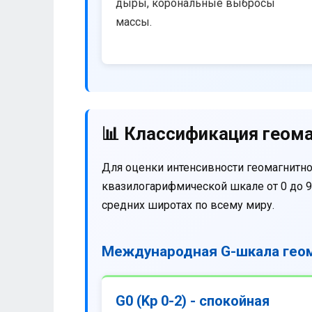
дыры, корональные выбросы
массы.
📊 Классификация геома
Для оценки интенсивности геомагнитно
квазилогарифмической шкале от 0 до 9
средних широтах по всему миру.
Международная G-шкала геом
G0 (Kp 0-2) - спокойная