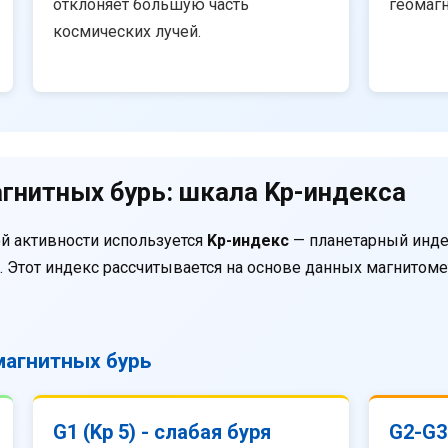
отклоняет большую часть
геомаг
космических лучей.
гнитных бурь: шкала Kp-индекса
й активности используется
Kp-индекс
— планетарный инде
. Этот индекс рассчитывается на основе данных магнитом
агнитных бурь
G1 (Kp 5) - слабая буря
G2-G3 