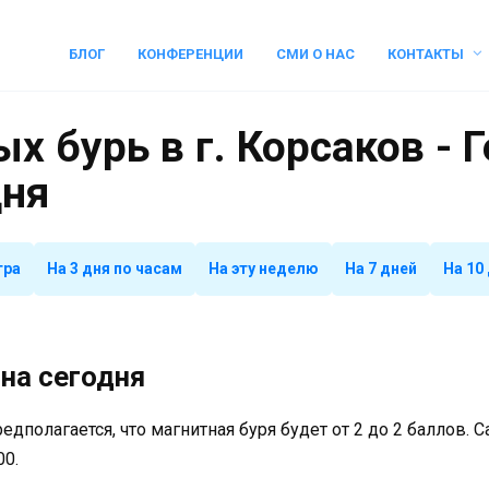
БЛОГ
КОНФЕРЕНЦИИ
СМИ О НАС
КОНТАКТЫ
х бурь в г. Корсаков - 
дня
тра
На 3 дня по часам
На эту неделю
На 7 дней
На 10
на сегодня
предполагается, что магнитная буря будет от 2 до 2 баллов.
00.