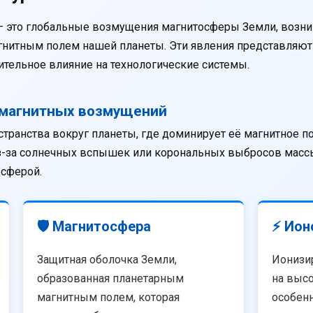
— это глобальные возмущения магнитосферы Земли, возни
агнитным полем нашей планеты. Эти явления представляю
тельное влияние на технологические системы.
омагнитных возмущений
странства вокруг планеты, где доминирует её магнитное п
из-за солнечных вспышек или корональных выбросов массы
осферой.
🛡️ Магнитосфера
⚡ Ион
Защитная оболочка Земли,
Ионизи
образованная планетарным
на высо
магнитным полем, которая
особенн