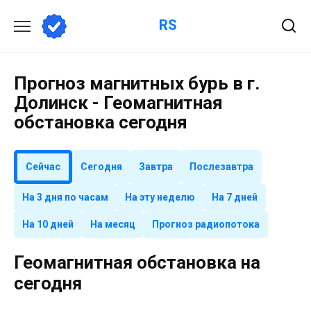
Перейти
RS
к
содержанию
Прогноз магнитных бурь в г.
Долинск - Геомагнитная
обстановка сегодня
Сейчас
Сегодня
Завтра
Послезавтра
На 3 дня по часам
На эту неделю
На 7 дней
На 10 дней
На месяц
Прогноз радиопотока
Геомагнитная обстановка на
сегодня