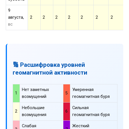
9
августа,
2
2
2
2
2
2
2
2
вс
🔢 Расшифровка уровней
геомагнитной активности
Нет заметных
Умеренная
1
5
возмущений
геомагнитная буря
Небольшие
Сильная
2
6
возмущения
геомагнитная буря
Слабая
Жесткий