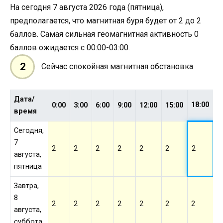
На сегодня 7 августа 2026 года (пятница),
предполагается, что магнитная буря будет от 2 до 2
баллов. Самая сильная геомагнитная активность 0
баллов ожидается с 00:00-03:00.
2
Сейчас спокойная магнитная обстановка
Дата/
18:00
0:00
3:00
6:00
9:00
12:00
15:00
2
время
Сегодня,
7
2
2
2
2
2
2
2
2
августа,
пятница
Завтра,
8
2
2
2
2
2
2
2
2
августа,
суббота