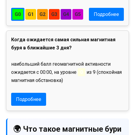
G0
G1
G2
G3
G4
G5
Подробнее
Когда ожидается самая сильная магнитная
буря в ближайшие 3 дня?
наибольший балл геомагнитной активности
ожидается с 00:00, на уровне
0
из 9 (спокойная
магнитная обстановка)
Подробнее
🌍 Что такое магнитные бури