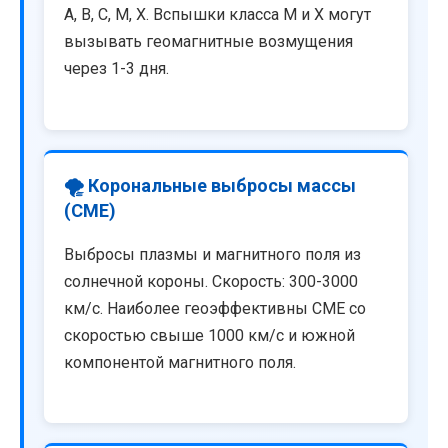
A, B, C, M, X. Вспышки класса M и X могут
вызывать геомагнитные возмущения
через 1-3 дня.
🌪️ Корональные выбросы массы
(CME)
Выбросы плазмы и магнитного поля из
солнечной короны. Скорость: 300-3000
км/с. Наиболее геоэффективны CME со
скоростью свыше 1000 км/с и южной
компонентой магнитного поля.