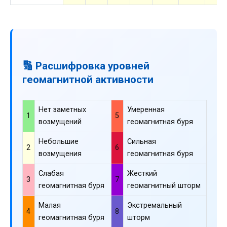
🔢 Расшифровка уровней
геомагнитной активности
Нет заметных
Умеренная
1
5
возмущений
геомагнитная буря
Небольшие
Сильная
2
6
возмущения
геомагнитная буря
Слабая
Жесткий
3
7
геомагнитная буря
геомагнитный шторм
Малая
Экстремальный
4
8
геомагнитная буря
шторм