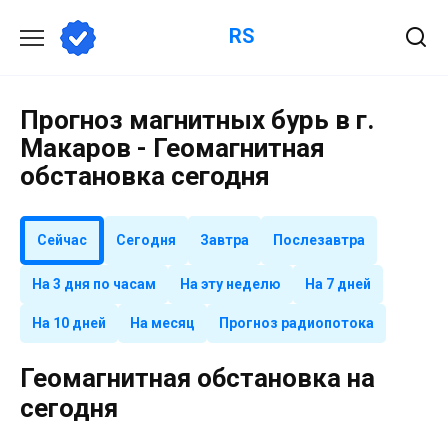
Перейти
RS
к
содержанию
Прогноз магнитных бурь в г.
Макаров - Геомагнитная
обстановка сегодня
Сейчас
Сегодня
Завтра
Послезавтра
На 3 дня по часам
На эту неделю
На 7 дней
На 10 дней
На месяц
Прогноз радиопотока
Геомагнитная обстановка на
сегодня