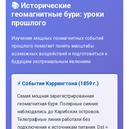
📚 Исторические
геомагнитные бури: уроки
прошлого
Изучение мощных геомагнитных событий
прошлого помогает понять масштабы
возможных воздействий и подготовиться к
будущим экстремальным явлениям.
⚡ Событие Кэррингтона (1859 г.)
Самая мощная зарегистрированная
геомагнитная буря. Полярные сияния
наблюдались до Карибских островов.
Телеграфные линии работали без
подключения к источникам питания. Dst ≈