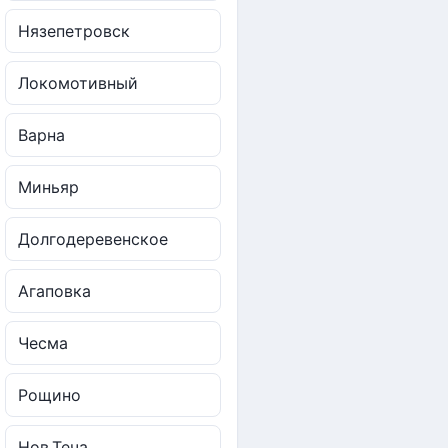
Нязепетровск
Локомотивный
Варна
Миньяр
Долгодеревенское
Агаповка
Чесма
Рощино
Нов.Теча