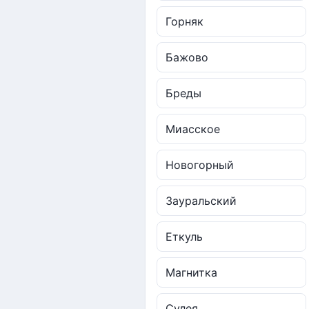
Горняк
Бажово
Бреды
Миасское
Новогорный
Зауральский
Еткуль
Магнитка
Сулея