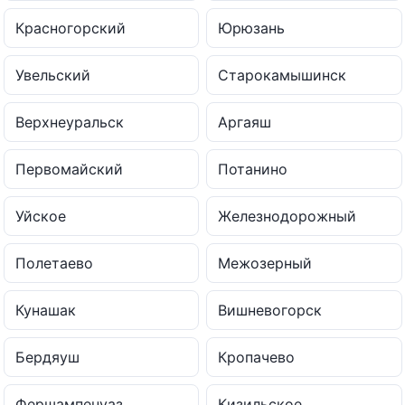
Красногорский
Юрюзань
Увельский
Старокамышинск
Верхнеуральск
Аргаяш
Первомайский
Потанино
Уйское
Железнодорожный
Полетаево
Межозерный
Кунашак
Вишневогорск
Бердяуш
Кропачево
Фершампенуаз
Кизильское