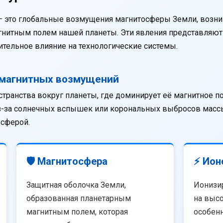
— это глобальные возмущения магнитосферы Земли, возни
агнитным полем нашей планеты. Эти явления представляю
тельное влияние на технологические системы.
омагнитных возмущений
странства вокруг планеты, где доминирует её магнитное п
из-за солнечных вспышек или корональных выбросов массы
осферой.
🛡️ Магнитосфера
⚡ Ион
Защитная оболочка Земли,
Ионизи
образованная планетарным
на высо
магнитным полем, которая
особенн