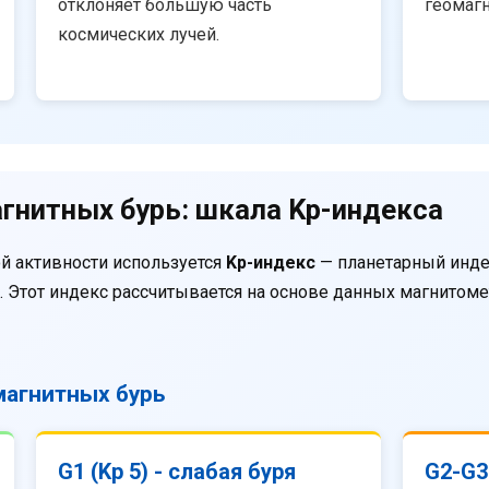
отклоняет большую часть
геомаг
космических лучей.
гнитных бурь: шкала Kp-индекса
й активности используется
Kp-индекс
— планетарный инде
. Этот индекс рассчитывается на основе данных магнитом
агнитных бурь
G1 (Kp 5) - слабая буря
G2-G3 