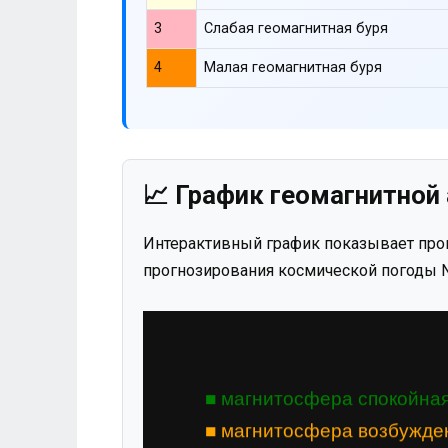
3
Слабая геомагнитная буря
4
Малая геомагнитная буря
📈 График геомагнитной 
Интерактивный график показывает прог
прогнозирования космической погоды N