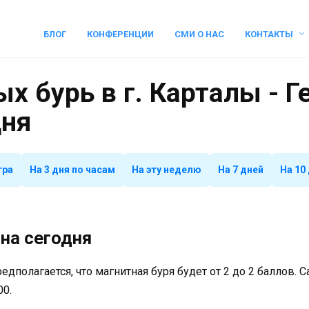
БЛОГ
КОНФЕРЕНЦИИ
СМИ О НАС
КОНТАКТЫ
х бурь в г. Карталы - 
дня
тра
На 3 дня по часам
На эту неделю
На 7 дней
На 10
на сегодня
предполагается, что магнитная буря будет от 2 до 2 баллов.
00.