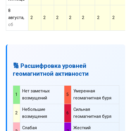
8
августа,
2
2
2
2
2
2
2
2
сб
🔢 Расшифровка уровней
геомагнитной активности
Нет заметных
Умеренная
1
5
возмущений
геомагнитная буря
Небольшие
Сильная
2
6
возмущения
геомагнитная буря
Слабая
Жесткий