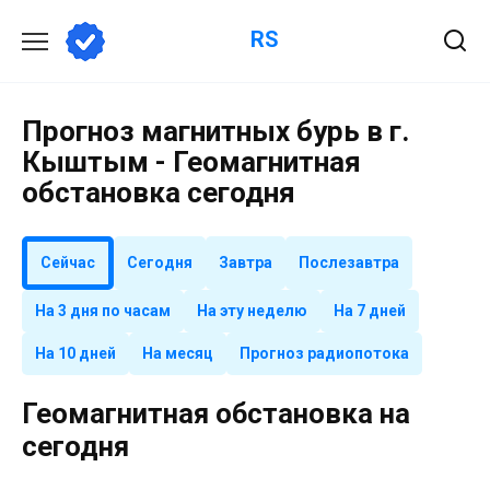
Перейти
RS
к
содержанию
Прогноз магнитных бурь в г.
Кыштым - Геомагнитная
обстановка сегодня
Сейчас
Сегодня
Завтра
Послезавтра
На 3 дня по часам
На эту неделю
На 7 дней
На 10 дней
На месяц
Прогноз радиопотока
Геомагнитная обстановка на
сегодня