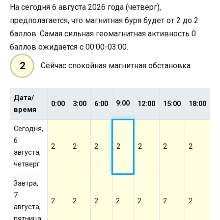
На сегодня 6 августа 2026 года (четверг),
предполагается, что магнитная буря будет от 2 до 2
баллов. Самая сильная геомагнитная активность 0
баллов ожидается с 00:00-03:00.
2
Сейчас спокойная магнитная обстановка
Дата/
9:00
0:00
3:00
6:00
12:00
15:00
18:00
2
время
Сегодня,
6
2
2
2
2
2
2
2
2
августа,
четверг
Завтра,
7
2
2
2
2
2
2
2
2
августа,
пятница