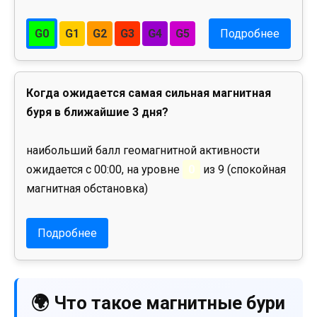
G0
G1
G2
G3
G4
G5
Подробнее
Когда ожидается самая сильная магнитная
буря в ближайшие 3 дня?
наибольший балл геомагнитной активности
ожидается с 00:00, на уровне
0
из 9 (спокойная
магнитная обстановка)
Подробнее
🌍 Что такое магнитные бури