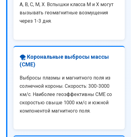
A, B, C, M, X. Вспышки класса M и X могут
вызывать геомагнитные возмущения
через 1-3 дня.
🌪️ Корональные выбросы массы
(CME)
Выбросы плазмы и магнитного поля из
солнечной короны. Скорость: 300-3000
км/с. Наиболее геоэффективны CME со
скоростью свыше 1000 км/с и южной
компонентой магнитного поля.