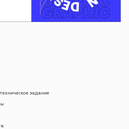
 техническое задание
ны
ь
га