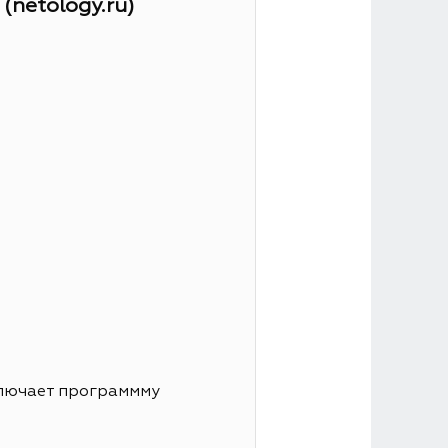
netology.ru)
ключает программму