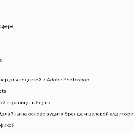
 сфере
:
ер для соцсетей в Adobe Photoshop
cts
ой страницы в Figma
йдлайны на основе аудита бренда и целевой аудитор
афикой