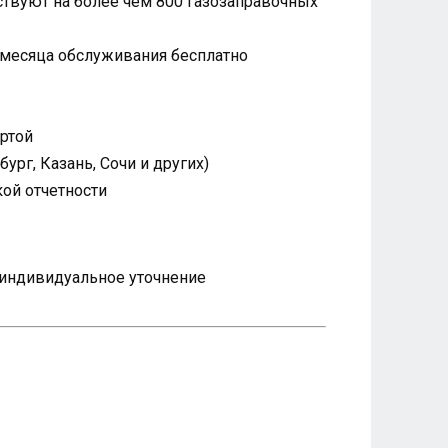
твуют на более чем 800 газозаправочных
 месяца обслуживания бесплатно
артой
рг, Казань, Сочи и других)
ой отчетности
я индивидуальное уточнение