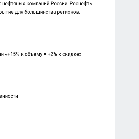
их нефтяных компаний России. Роснефть
рытие для большинства регионов.
и «+15% к объему = +2% к скидке»
енности