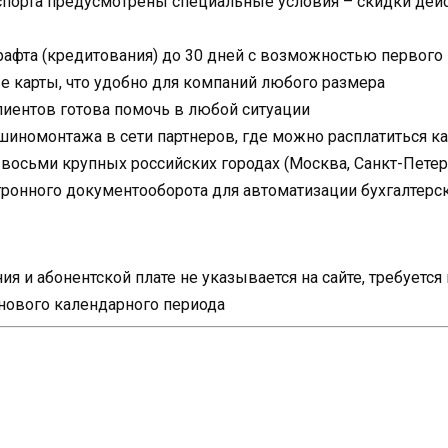
спорта предусмотрены специальные условия – скидки дейс
рафта (кредитования) до 30 дней с возможностью первого
 карты, что удобно для компаний любого размера
иентов готова помочь в любой ситуации
шиномонтажа в сети партнеров, где можно расплатиться к
осьми крупных российских городах (Москва, Санкт-Петербу
тронного документооборота для автоматизации бухгалтерск
я и абонентской плате не указывается на сайте, требуетс
 нового календарного периода