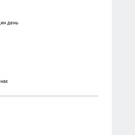
дин день
онах