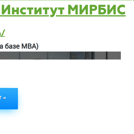
 Институт МИРБИС
a/
 →