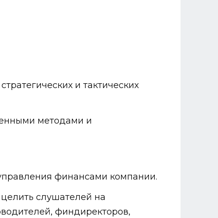
тратегических и тактических
менными методами и
 управления финансами компании.
ацелить слушателей на
водителей, финдиректоров,