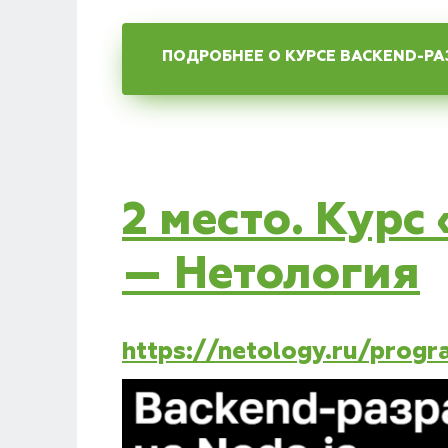
ПОДРОБНЕЕ О КУРСЕ BACKEND-РА
2 место. Курс
— Нетология
https://netology.ru/prog