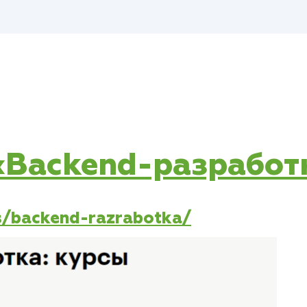
 «Backend-разработ
es/backend-razrabotka/