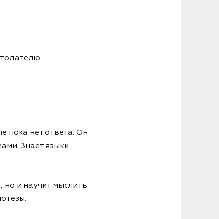
отодателю
е пока нет ответа. Он
ами. Знает языки
, но и научит мыслить
потезы.