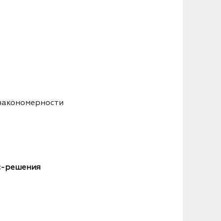
 закономерности
ес-решения