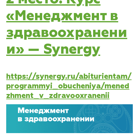
«Менеджмент в
здравоохранени
и» — Synergy
https://synergy.ru/abiturientam/
programmyi_obucheniya/mened
zhment_v_zdravooxranenii