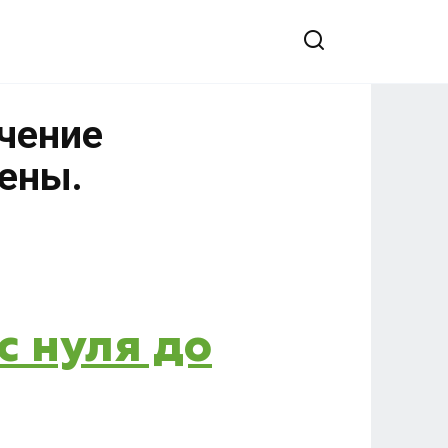
учение
цены.
с нуля до