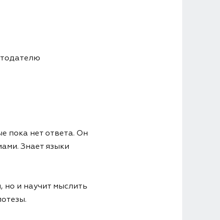
отодателю
е пока нет ответа. Он
ами. Знает языки
, но и научит мыслить
потезы.