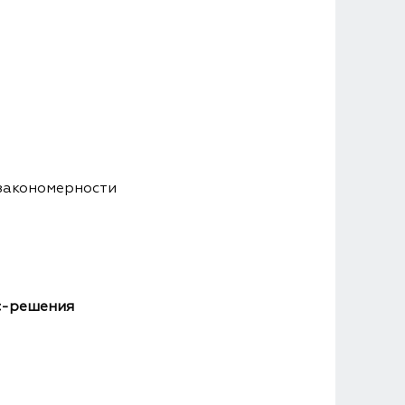
 закономерности
ес-решения