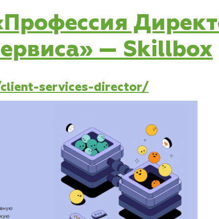
с «Профессия Дирек
ервиса» — Skillbox
/client-services-director/