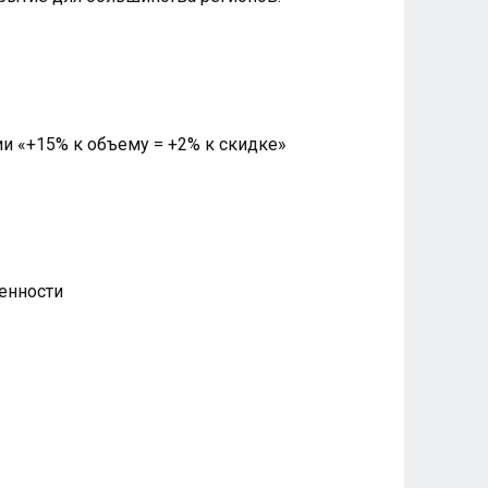
и «+15% к объему = +2% к скидке»
енности