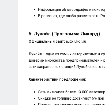
Информация об овердрафте и некотор
В регионах, где слабо развита сеть 
5. Лукойл (Программа Ликард)
Официальный сайт:
auto.lukoil.ru
Лукойл – одна из самых авторитетных и к
доверие множества предпринимателей и р
сети заправочных станций Лукойла и его п
Характеристики предложения:
Сеть включает более 13 000 автозап
Скидки на топливо достигают 6% пр
Первые три месяца использования п