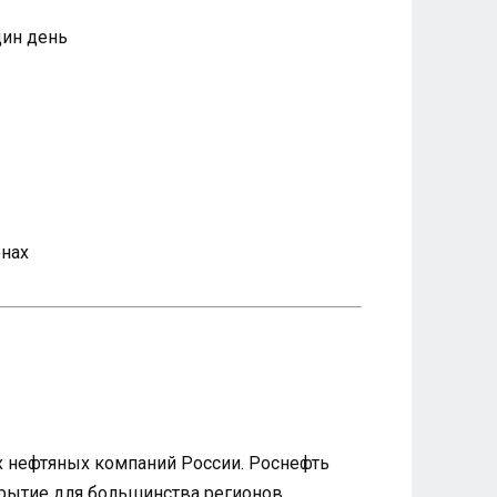
дин день
онах
их нефтяных компаний России. Роснефть
рытие для большинства регионов.