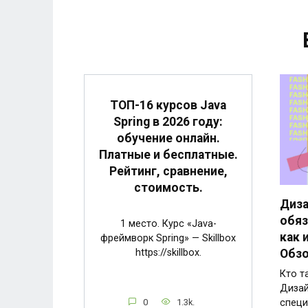
ТОП-16 курсов Java
Spring в 2026 году:
обучение онлайн.
Платные и бесплатные.
Рейтинг, сравнение,
стоимость.
Диза
обяз
1 место. Курс «Java-
как 
фреймворк Spring» — Skillbox
https://skillbox.
Обзо
Кто т
Дизай
0
1.3k.
специ