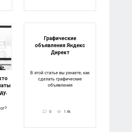
Графические
объявления Яндекс
Директ
В этой статье вы узнаете, как
кто
сделать графические
латы
объявления
ду.
лог?
0
1.4k.