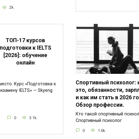
2k.
ТОП-17 курсов
подготовки к IELTS
[2026]: обучение
онлайн
Спортивный психолог: 
место. Курс «Подготовка к
это, обязанности, зарп
экзамену IELTS» — Skyeng
и как им стать в 2026 го
Обзор профессии.
Кто такой спортивный психо
0
3.1k.
Спортивный психолог
0
1.6k.