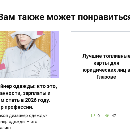
Вам также может понравитьс
Лучшие топливны
карты для
юридических лиц 
Глазове
йнер одежды: кто это,
анности, зарплаты и
им стать в 2026 году.
р профессии.
акой дизайнер одежды?
0
47
нер одежды — это
алист