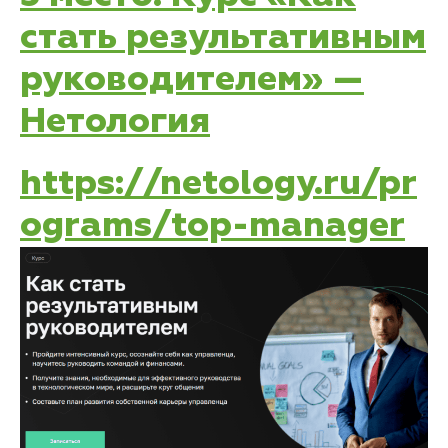
стать результативным
руководителем» —
Нетология
https://netology.ru/pr
ograms/top-manager