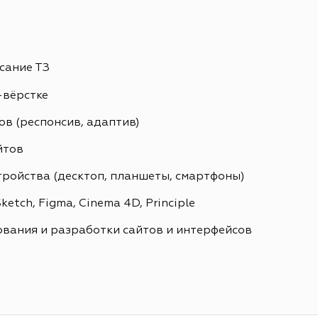
сание ТЗ
-вёрстке
в (респонсив, адаптив)
йтов
тройства (десктоп, планшеты, смартфоны)
etch, Figma, Cinema 4D, Principle
вания и разработки сайтов и интерфейсов