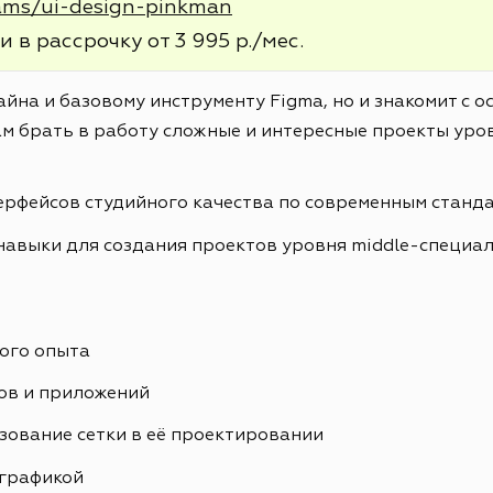
rams/ui-design-pinkman
и в рассрочку от 3 995 р./мес.
айна и базовому инструменту Figma, но и знакомит с 
м брать в работу сложные и интересные проекты уров
ерфейсов студийного качества по современным станд
навыки для создания проектов уровня middle-специа
ого опыта
ов и приложений
зование сетки в её проектировании
ографикой