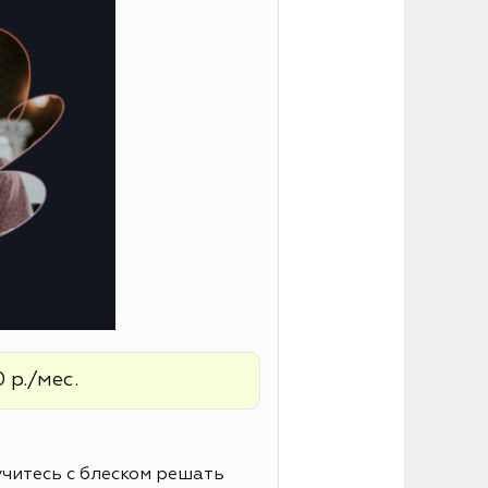
 р./мес.
читесь с блеском решать