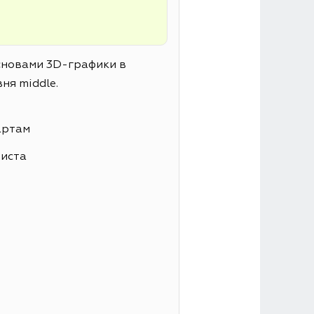
основами 3D-графики в
ня middle.
артам
листа