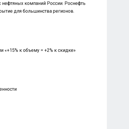
их нефтяных компаний России. Роснефть
рытие для большинства регионов.
и «+15% к объему = +2% к скидке»
енности