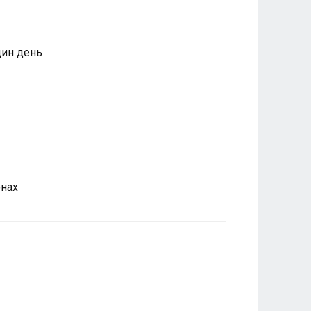
дин день
онах