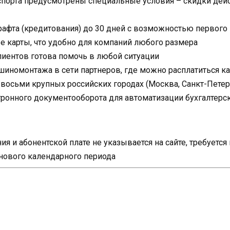
спорта предусмотрены специальные условия – скидки дейс
рафта (кредитования) до 30 дней с возможностью первого
 карты, что удобно для компаний любого размера
иентов готова помочь в любой ситуации
шиномонтажа в сети партнеров, где можно расплатиться к
осьми крупных российских городах (Москва, Санкт-Петербу
тронного документооборота для автоматизации бухгалтерск
я и абонентской плате не указывается на сайте, требуетс
 нового календарного периода