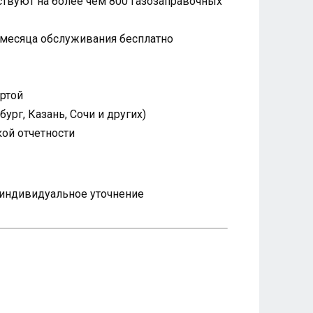
твуют на более чем 800 газозаправочных
 месяца обслуживания бесплатно
артой
рг, Казань, Сочи и других)
ой отчетности
я индивидуальное уточнение