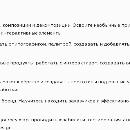
ах, композиции и декомпозиции. Освоите необычные пр
 интерактивные элементы.
ть с типографикой, палитрой, создавать и добавлять
е продукты: работать с интерактивом, создавать ви
 макет к вёрстке и создавать прототипы под разные у
аботки.
бренд. Научитесь находить заказчиков и эффективно 
r journey map, проводить юзабилити-тестирования, а
esign.