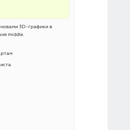
основами 3D-графики в
ня middle.
артам
листа