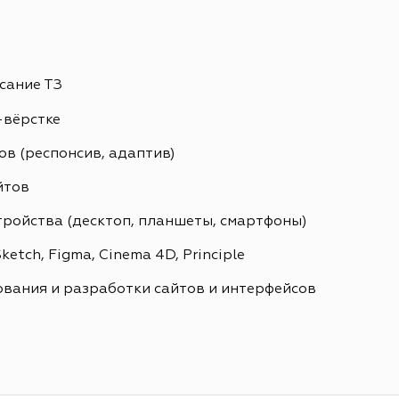
сание ТЗ
-вёрстке
в (респонсив, адаптив)
йтов
тройства (десктоп, планшеты, смартфоны)
etch, Figma, Cinema 4D, Principle
вания и разработки сайтов и интерфейсов