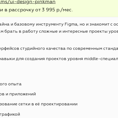
rams/ui-design-pinkman
и в рассрочку от 3 995 р./мес.
айна и базовому инструменту Figma, но и знакомит с 
м брать в работу сложные и интересные проекты уров
ерфейсов студийного качества по современным станд
навыки для создания проектов уровня middle-специа
ого опыта
ов и приложений
зование сетки в её проектировании
ографикой