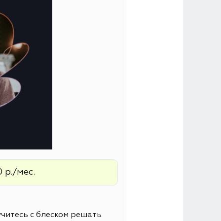
 р./мес.
читесь с блеском решать