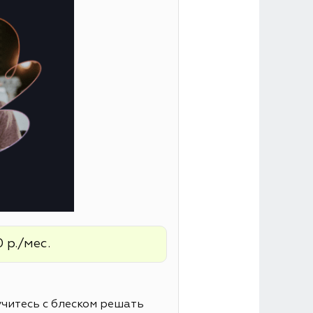
 р./мес.
читесь с блеском решать