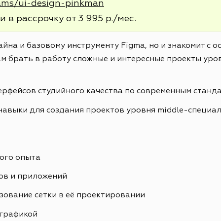
rams/ui-design-pinkman
и в рассрочку от 3 995 р./мес.
айна и базовому инструменту Figma, но и знакомит с 
м брать в работу сложные и интересные проекты уров
ерфейсов студийного качества по современным станд
навыки для создания проектов уровня middle-специа
ого опыта
ов и приложений
зование сетки в её проектировании
ографикой