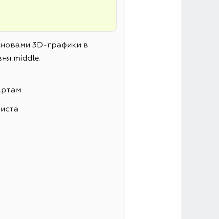
основами 3D-графики в
ня middle.
артам
листа