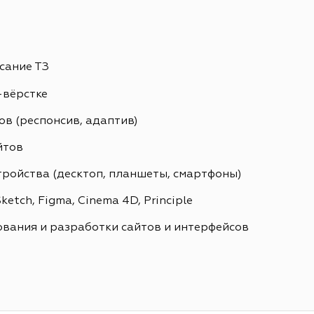
сание ТЗ
-вёрстке
в (респонсив, адаптив)
йтов
тройства (десктоп, планшеты, смартфоны)
etch, Figma, Cinema 4D, Principle
вания и разработки сайтов и интерфейсов