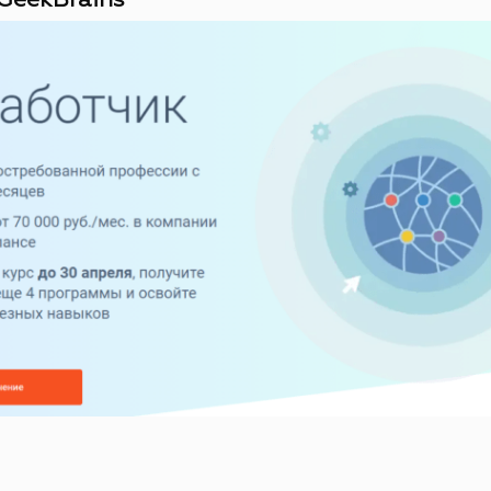
GeekBrains