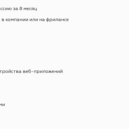
сию за 8 месяц
. в компании или на фрилансе
стройства веб-приложений
ми
е