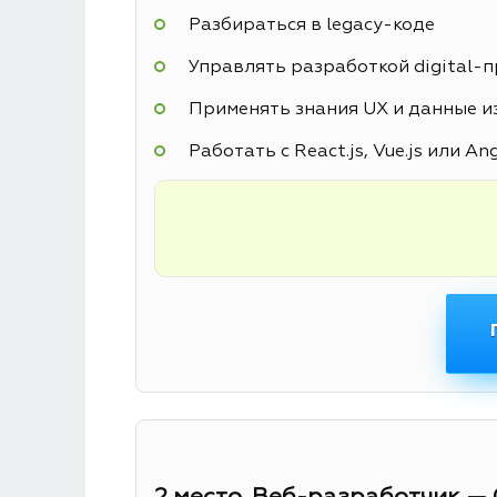
Разбираться в legacy-коде
Управлять разработкой digital-
Применять знания UX и данные из
Работать с React.js, Vue.js или An