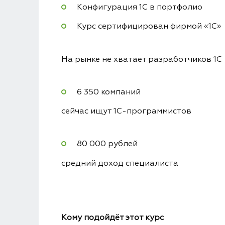
Конфигурация 1С в портфолио
Курс сертифицирован фирмой «1С»
На рынке не хватает разработчиков 1С
6 350 компаний
сейчас ищут 1С-программистов
80 000 рублей
средний доход специалиста
Кому подойдёт этот курс