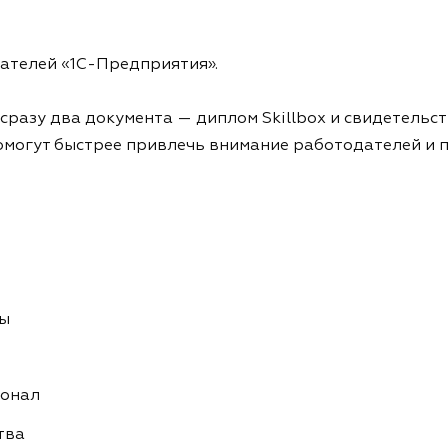
дателей «1С-Предприятия».
сразу два документа — диплом Skillbox и свидетельст
омогут быстрее привлечь внимание работодателей и п
сы
ионал
тва