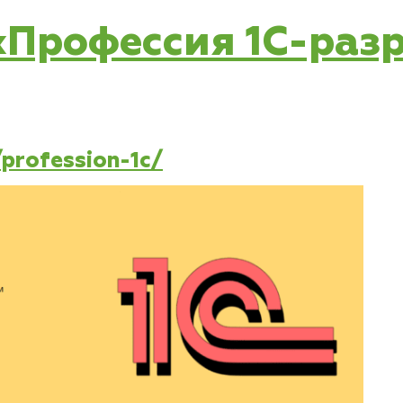
 «Профессия 1C-ра
/profession-1c/